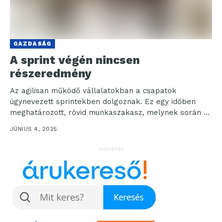
GAZDASÁG
A sprint végén nincsen
részeredmény
Az agilisan működő vállalatokban a csapatok
úgynevezett sprintekben dolgoznak. Ez egy időben
meghatározott, rövid munkaszakasz, melynek során a
csapatok egy előre kijelölt célon...
JÚNIUS 4, 2025
HIRDETÉS