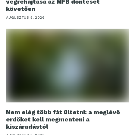
végrehajtása az MFB döntését
követően
AUGUSZTUS 5, 2026
Nem elég több fát ültetni: a meglévő
erdőket kell megmenteni a
kiszáradástól