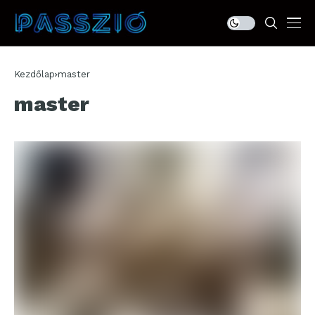
Kezdőlap
master
master