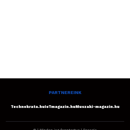
PARTNEREINK
Technokrata.hu
IoTmagazin.hu
Muszaki-magazin.hu