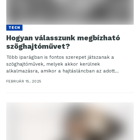
TECH
Hogyan válasszunk megbízható
szöghajtóművet?
Több iparágban is fontos szerepet játszanak a
szöghajtóművek, melyek akkor kerülnek
alkalmazásra, amikor a hajtásláncban az adott
mozgás irányának megváltoztatására van szükség. A...
FEBRUÁR 15, 2025