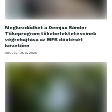
Megkezdődhet a Demján Sándor
Tőkeprogram tőkebefektetéseinek
végrehajtása az MFB döntését
követően
AUGUSZTUS 5, 2026