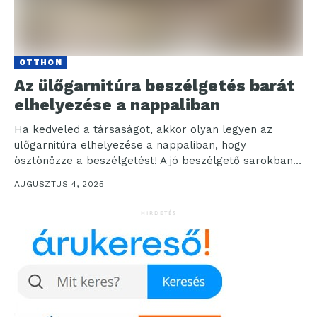
OTTHON
Az ülőgarnitúra beszélgetés barát
elhelyezése a nappaliban
Ha kedveled a társaságot, akkor olyan legyen az
ülőgarnitúra elhelyezése a nappaliban, hogy
ösztönözze a beszélgetést! A jó beszélgető sarokban
olyan módon vannak...
AUGUSZTUS 4, 2025
HIRDETÉS