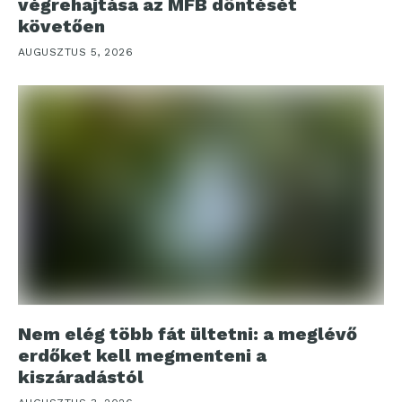
végrehajtása az MFB döntését
követően
AUGUSZTUS 5, 2026
Nem elég több fát ültetni: a meglévő
erdőket kell megmenteni a
kiszáradástól