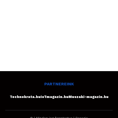
PARTNEREINK
Technokrata.hu
IoTmagazin.hu
Muszaki-magazin.hu