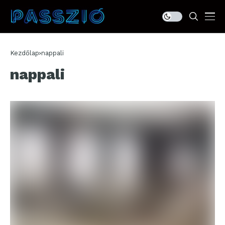
Kezdőlap
nappali
nappali