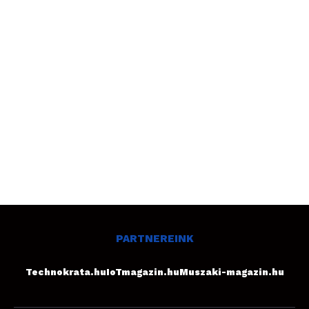
PARTNEREINK
Technokrata.hu
IoTmagazin.hu
Muszaki-magazin.hu