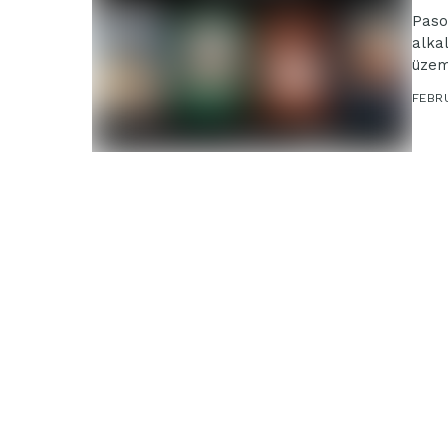
Paso
alka
üzem
rende
FEBRU