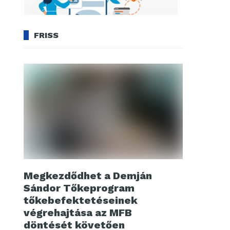
FRISS
Megkezdődhet a Demján
Sándor Tőkeprogram
tőkebefektetéseinek
végrehajtása az MFB
döntését követően