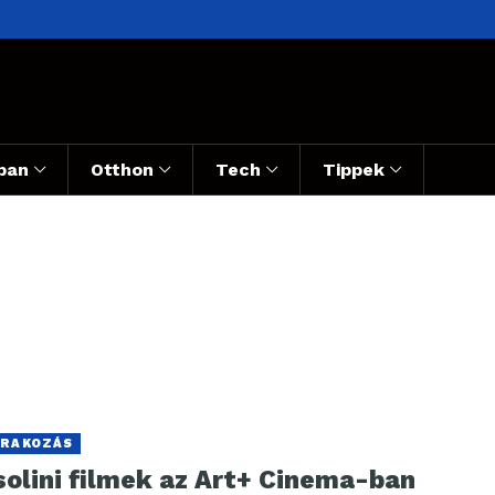
ban
Otthon
Tech
Tippek
RAKOZÁS
solini filmek az Art+ Cinema-ban