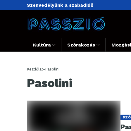
Szenvedélyünk a szabadidő
Kultúra
Szórakozás
Mozgás
Kezdőlap
Pasolini
Pasolini
SZÓ
Pa