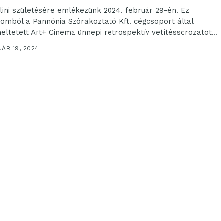
lini születésére emlékezünk 2024. február 29-én. Ez
lomból a Pannónia Szórakoztató Kft. cégcsoport által
eltetett Art+ Cinema ünnepi retrospektív vetítéssorozatot
z. Ki is...
ÁR 19, 2024