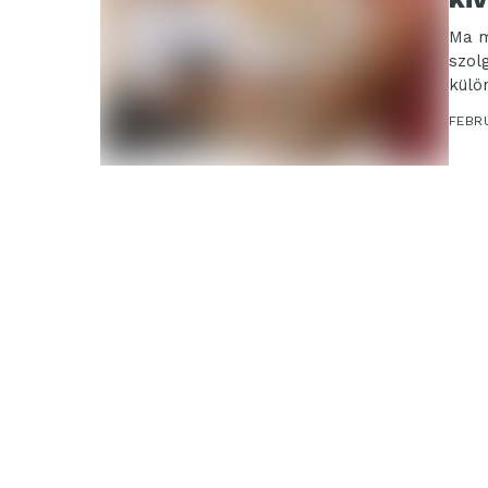
Ma m
szol
külö
felfe
FEBRU