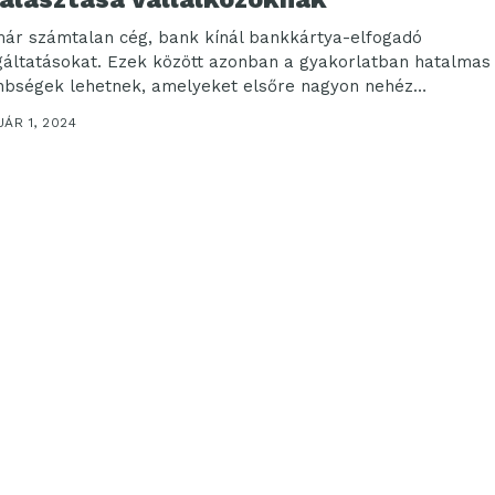
ár számtalan cég, bank kínál bankkártya-elfogadó
gáltatásokat. Ezek között azonban a gyakorlatban hatalmas
nbségek lehetnek, amelyeket elsőre nagyon nehéz
dezni, mivel csak...
ÁR 1, 2024