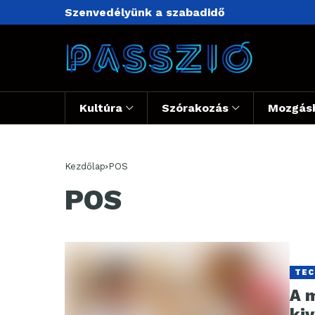
Szenvedélyünk a szabadidő
Kultúra
Szórakozás
Mozgás
Kezdőlap
POS
POS
TEC
A 
ki