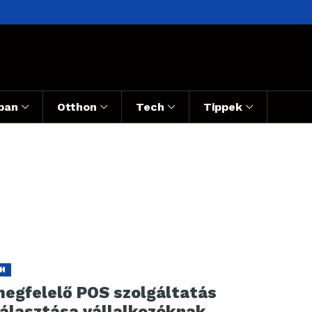
ban
Otthon
Tech
Tippek
H
megfelelő POS szolgáltatás
választása vállalkozóknak