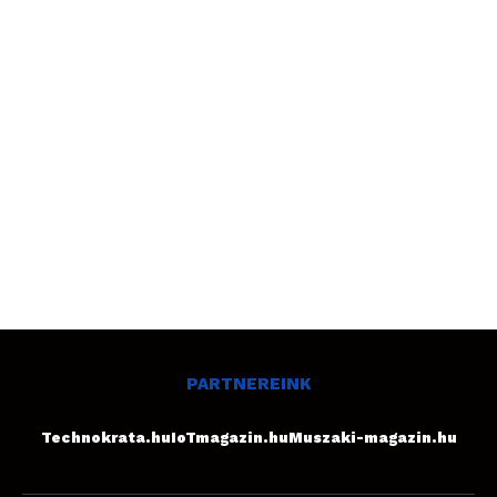
PARTNEREINK
Technokrata.hu
IoTmagazin.hu
Muszaki-magazin.hu