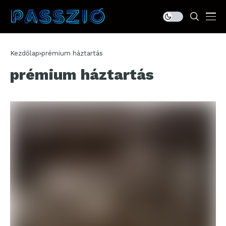
Kezdőlap
prémium háztartás
prémium háztartás