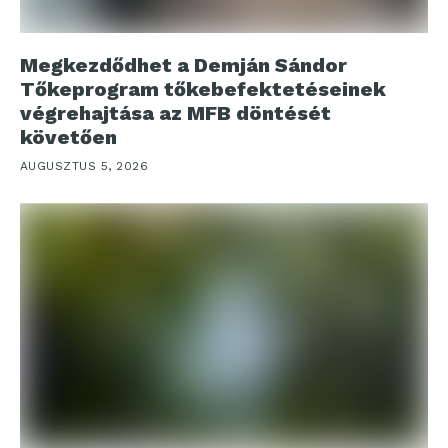
Megkezdődhet a Demján Sándor
Tőkeprogram tőkebefektetéseinek
végrehajtása az MFB döntését
követően
AUGUSZTUS 5, 2026