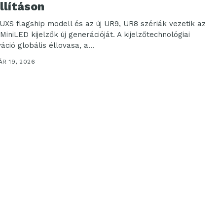
llításon
6UXS flagship modell és az új UR9, UR8 szériák vezetik az
iniLED kijelzők új generációját. A kijelzőtechnológiai
áció globális éllovasa, a...
R 19, 2026