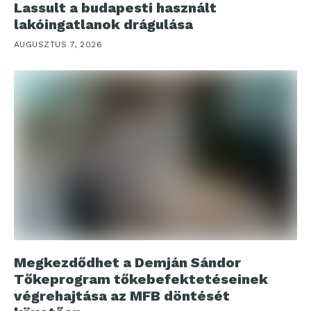
Lassult a budapesti használt
lakóingatlanok drágulása
AUGUSZTUS 7, 2026
Megkezdődhet a Demján Sándor
Tőkeprogram tőkebefektetéseinek
végrehajtása az MFB döntését