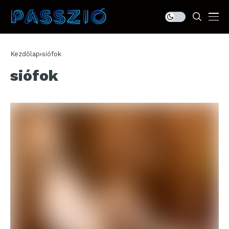
Kezdőlap
siófok
siófok