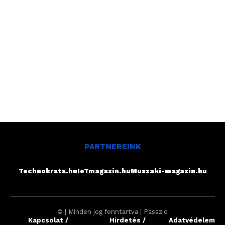
PARTNEREINK
Technokrata.hu
IoTmagazin.hu
Muszaki-magazin.hu
© | Minden jog fenntartva | Passzio
Kapcsolat /
Hirdetés /
Adatvédelem