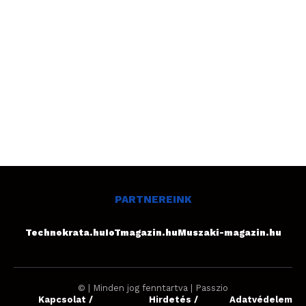
PARTNEREINK
Technokrata.hu
IoTmagazin.hu
Muszaki-magazin.hu
© | Minden jog fenntartva | Passzio
Kapcsolat /
Hirdetés /
Adatvédelem