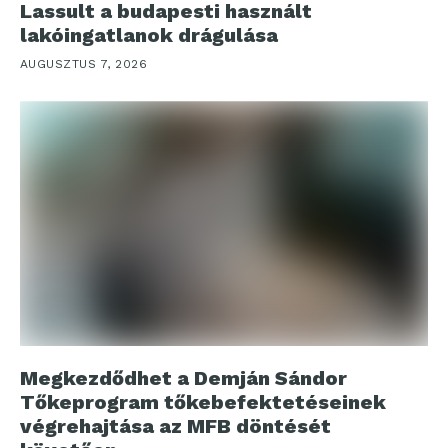
Lassult a budapesti használt
lakóingatlanok drágulása
AUGUSZTUS 7, 2026
Megkezdődhet a Demján Sándor
Tőkeprogram tőkebefektetéseinek
végrehajtása az MFB döntését