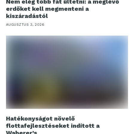
Nem elég több fát ültetni: a meglévő
erdőket kell megmenteni a
kiszáradástól
AUGUSZTUS 3, 2026
Hatékonyságot növelő
flottafejlesztéseket indított a
Waberer’s