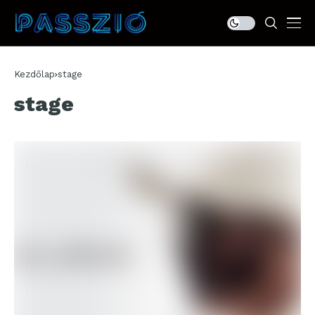
Kezdőlap
stage
stage