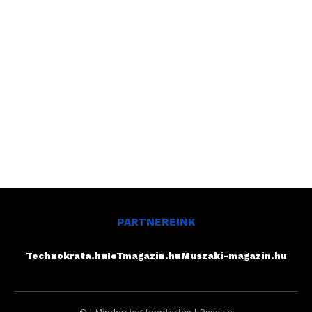
PARTNEREINK
Technokrata.hu
IoTmagazin.hu
Muszaki-magazin.hu