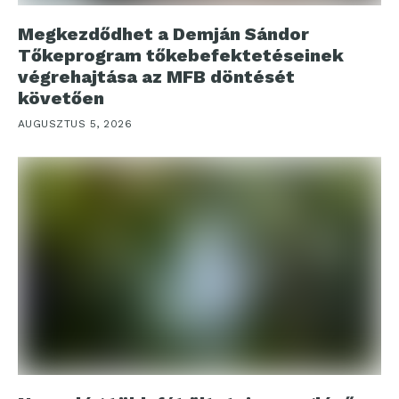
Megkezdődhet a Demján Sándor
Tőkeprogram tőkebefektetéseinek
végrehajtása az MFB döntését
követően
AUGUSZTUS 5, 2026