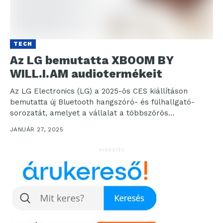
TECH
Az LG bemutatta XBOOM BY
WILL.I.AM audiotermékeit
Az LG Electronics (LG) a 2025-ös CES kiállításon
bemutatta új Bluetooth hangszóró- és fülhallgató-
sorozatát, amelyet a vállalat a többszörös
platinalemezes zenész és technológiai...
JANUÁR 27, 2025
HIRDETÉS