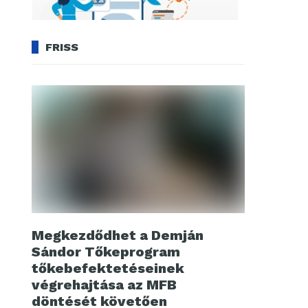
FRISS
Megkezdődhet a Demján
Sándor Tőkeprogram
tőkebefektetéseinek
végrehajtása az MFB
döntését követően