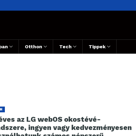
ban
Otthon
Tech
Tippek
H
 éves az LG webOS okostévé-
ndszere, ingyen vagy kedvezményesen
sználhatunk számos népszerű