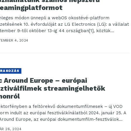
reamingplatformot
nleges módon ünnepli a webOS okostévé-platform
zetésének 10. évfordulóját az LG Electronics (LG): a vállalat
tember 9-től október 13-ig 44 országban[1], köztük
arországon...
TEMBER 4, 2024
RAKOZÁS
c Around Europe – európai
sztiválfilmek streamingelhetők
honról
ektorfényben a feltörekvő dokumentumfilmesek – új VOD
orm indult az európai fesztiválkínálatból 2024. január 25. A
Around Europe, az európai dokumentumfilm-fesztiválok
ata...
ÁR 26, 2024