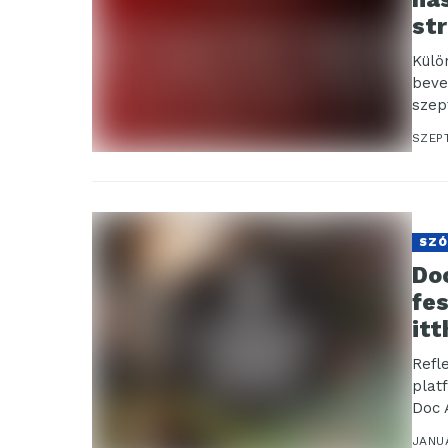
st
Külö
beve
szep
Magy
SZEP
SZÓ
Do
fe
itt
Refl
platf
Doc 
hálóz
JANU