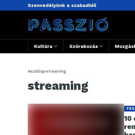
Szenvedélyünk a szabadidő
Kultúra
Szórakozás
Mozgás
Kezdőlap
streaming
streaming
TEC
10
re
ha