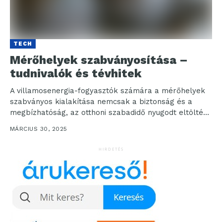
TECH
Mérőhelyek szabványosítása –
tudnivalók és tévhitek
A villamosenergia-fogyasztók számára a mérőhelyek
szabványos kialakítása nemcsak a biztonság és a
megbízhatóság, az otthoni szabadidő nyugodt eltöltése
szempontjából elengedhetetlen, hanem jogszabályi
MÁRCIUS 30, 2025
kötelezettség...
HIRDETÉS