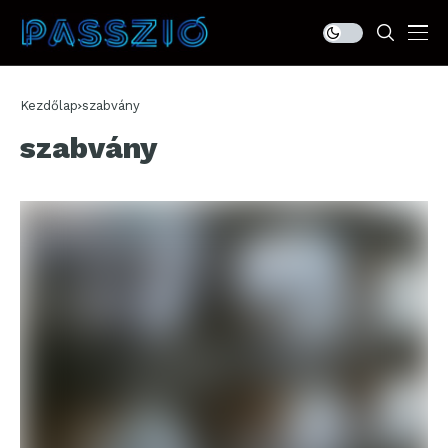
Kezdőlap
szabvány
szabvány