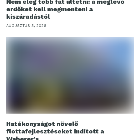
Nem elég több fát ültetni: a meglévő
erdőket kell megmenteni a
kiszáradástól
AUGUSZTUS 3, 2026
Hatékonyságot növelő
flottafejlesztéseket indított a
Waberer’s