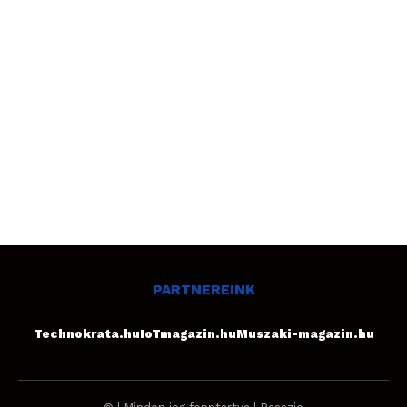
PARTNEREINK
Technokrata.hu
IoTmagazin.hu
Muszaki-magazin.hu