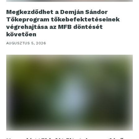
Megkezdődhet a Demján Sándor
Tőkeprogram tőkebefektetéseinek
végrehajtása az MFB döntését
követően
AUGUSZTUS 5, 2026