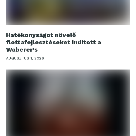
Hatékonyságot növelő
flottafejlesztéseket indított a
Waberer’s
AUGUSZTUS 1, 2026