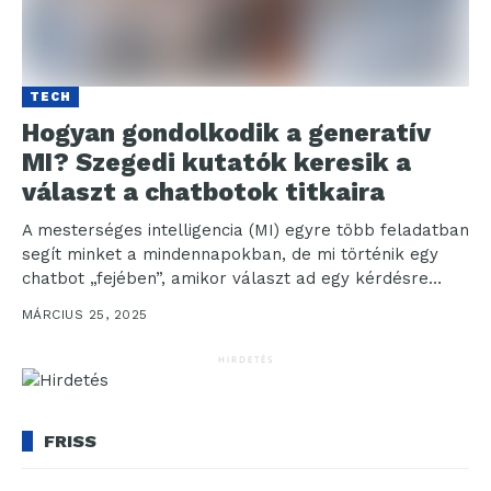
TECH
Hogyan gondolkodik a generatív
MI? Szegedi kutatók keresik a
választ a chatbotok titkaira
A mesterséges intelligencia (MI) egyre több feladatban
segít minket a mindennapokban, de mi történik egy
chatbot „fejében”, amikor választ ad egy kérdésre
vagy...
MÁRCIUS 25, 2025
HIRDETÉS
FRISS