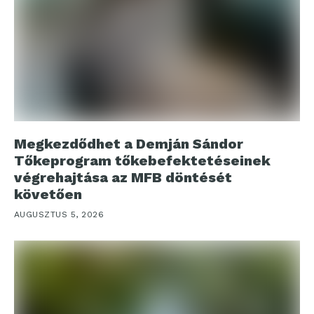
Megkezdődhet a Demján Sándor
Tőkeprogram tőkebefektetéseinek
végrehajtása az MFB döntését
követően
AUGUSZTUS 5, 2026