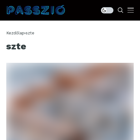
Kezdőlap
szte
szte