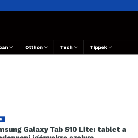
ban
Otthon
Tech
Tippek
H
msung Galaxy Tab S10 Lite: tablet a
ndennapi igényekre szabva