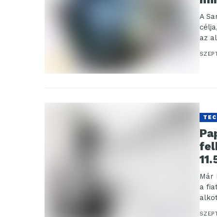
A Sa
célj
az a
SZEPT
TEC
Pap
fe
11.
Már 
a fi
alko
papí
SZEP