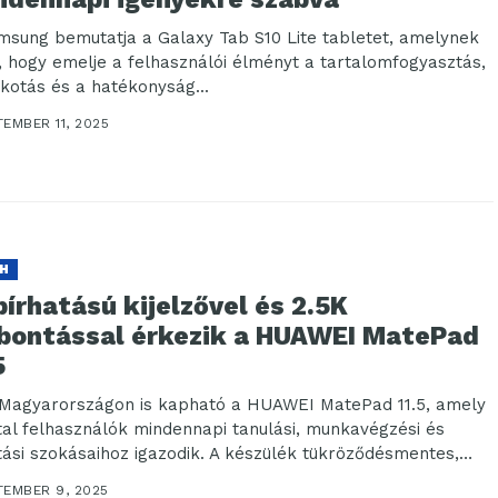
msung bemutatja a Galaxy Tab S10 Lite tabletet, amelynek
a, hogy emelje a felhasználói élményt a tartalomfogyasztás,
lkotás és a hatékonyság...
EMBER 11, 2025
H
írhatású kijelzővel és 2.5K
lbontással érkezik a HUAWEI MatePad
5
Magyarországon is kapható a HUAWEI MatePad 11.5, amely
atal felhasználók mindennapi tanulási, munkavégzési és
tási szokásaihoz igazodik. A készülék tükröződésmentes,
rhatású...
TEMBER 9, 2025