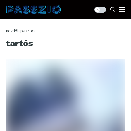
Kezdőlap
tartós
tartós