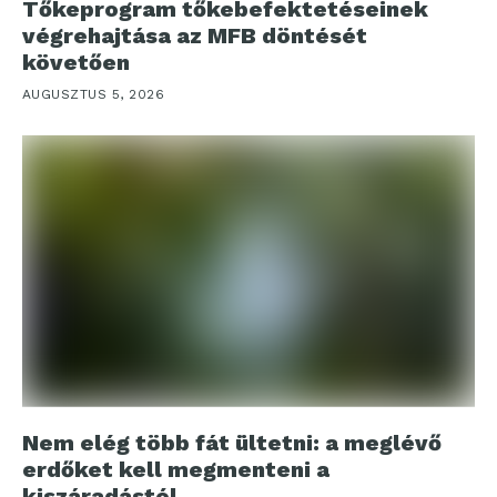
Tőkeprogram tőkebefektetéseinek
végrehajtása az MFB döntését
követően
AUGUSZTUS 5, 2026
Nem elég több fát ültetni: a meglévő
erdőket kell megmenteni a
kiszáradástól