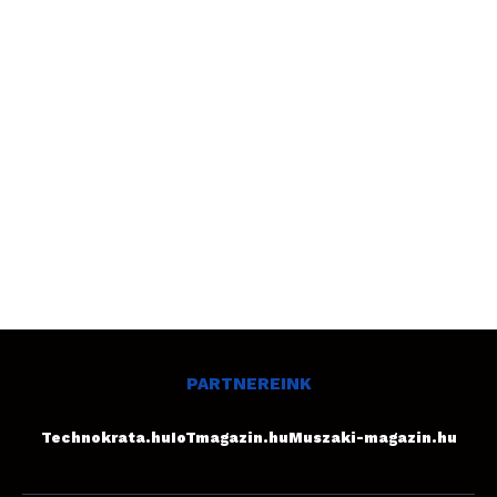
PARTNEREINK
Technokrata.hu
IoTmagazin.hu
Muszaki-magazin.hu