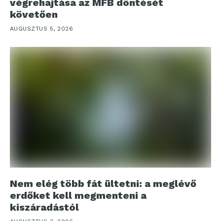
végrehajtása az MFB döntését
követően
AUGUSZTUS 5, 2026
Nem elég több fát ültetni: a meglévő
erdőket kell megmenteni a
kiszáradástól