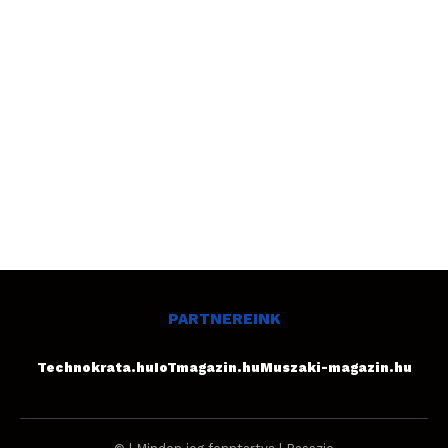
PARTNEREINK
Technokrata.hu
IoTmagazin.hu
Muszaki-magazin.hu