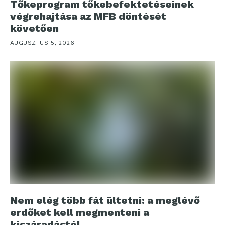
Tőkeprogram tőkebefektetéseinek
végrehajtása az MFB döntését
követően
AUGUSZTUS 5, 2026
Nem elég több fát ültetni: a meglévő
erdőket kell megmenteni a
kiszáradástól