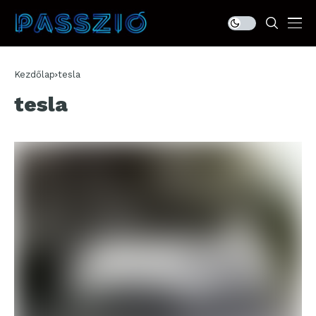
Kezdőlap
tesla
tesla