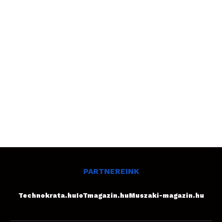
PARTNEREINK
Technokrata.hu
IoTmagazin.hu
Muszaki-magazin.hu