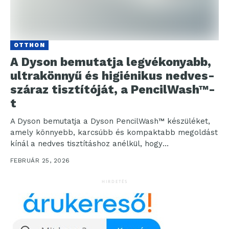
OTTHON
A Dyson bemutatja legvékonyabb,
ultrakönnyű és higiénikus nedves-
száraz tisztítóját, a PencilWash™-
t
A Dyson bemutatja a Dyson PencilWash™ készüléket,
amely könnyebb, karcsúbb és kompaktabb megoldást
kínál a nedves tisztításhoz anélkül, hogy
kompromisszumot kötnénk a higiénia...
FEBRUÁR 25, 2026
HIRDETÉS