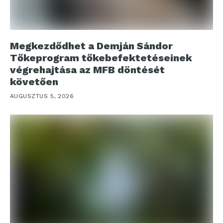
Megkezdődhet a Demján Sándor
Tőkeprogram tőkebefektetéseinek
végrehajtása az MFB döntését
követően
AUGUSZTUS 5, 2026