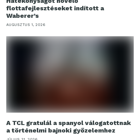
Hatékonyságot növelő
flottafejlesztéseket indított a
Waberer’s
AUGUSZTUS 1, 2026
A TCL gratulál a spanyol válogatottnak
a történelmi bajnoki győzelemhez
JÚLIUS 31, 2026