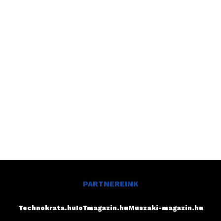
PARTNEREINK
Technokrata.hu
IoTmagazin.hu
Muszaki-magazin.hu