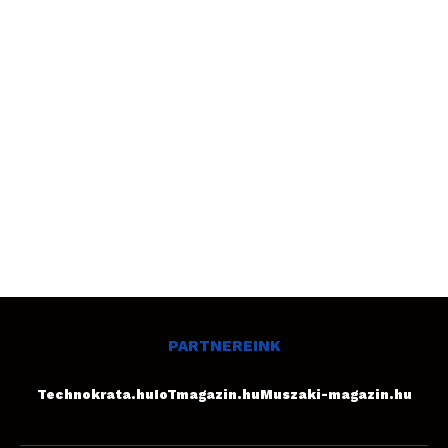
PARTNEREINK
Technokrata.hu
IoTmagazin.hu
Muszaki-magazin.hu