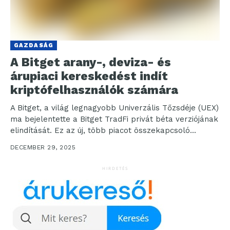
GAZDASÁG
A Bitget arany-, deviza- és
árupiaci kereskedést indít
kriptófelhasználók számára
A Bitget, a világ legnagyobb Univerzális Tőzsdéje (UEX)
ma bejelentette a Bitget TradFi privát béta verziójának
elindítását. Ez az új, több piacot összekapcsoló...
DECEMBER 29, 2025
HIRDETÉS