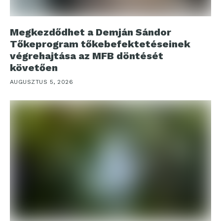
Megkezdődhet a Demján Sándor
Tőkeprogram tőkebefektetéseinek
végrehajtása az MFB döntését
követően
AUGUSZTUS 5, 2026