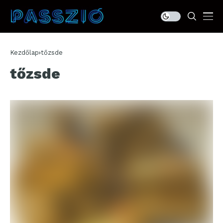
Kezdőlap
tőzsde
tőzsde