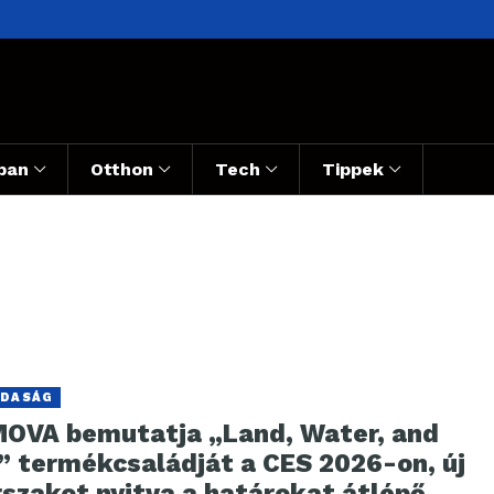
ban
Otthon
Tech
Tippek
DASÁG
MOVA bemutatja „Land, Water, and
r” termékcsaládját a CES 2026-on, új
rszakot nyitva a határokat átlépő