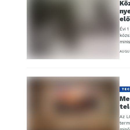
Kö
ny
el
Évi 
közs
mini
AUGU
TEC
Me
tel
Az L
term
minő