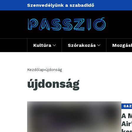
Szenvedélyünk a szabadidő
Kultúra
Szórakozás
Mozgás
Kezdőlap
újdonság
újdonság
GAZ
A 
Ai
ko