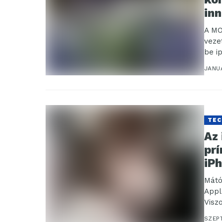
in
A MO
veze
be i
JANUÁ
TEC
Az 
pr
iPh
Mátó
Appl
Visz
mode
SZEP