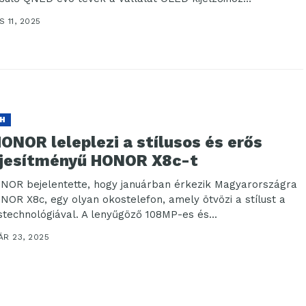
nlóan...
 11, 2025
H
ONOR leleplezi a stílusos és erős
ljesítményű HONOR X8c-t
NOR bejelentette, hogy januárban érkezik Magyarországra
NOR X8c, egy olyan okostelefon, amely ötvözi a stílust a
stechnológiával. A lenyűgöző 108MP-es és...
ÁR 23, 2025