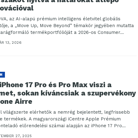
novációval
VA, az AI-alapú prémium intelligens életvitel globális
tője, a „Move Up, Move Beyond” témakör jegyében mutatta
parágformáló termékportfólióját a 2026-os Consumer...
R 13, 2026
H
iPhone 17 Pro és Pro Max viszi a
ímet, sokan kíváncsiak a szupervékony
one Airre
l világszerte elérhetők a nemrég bejelentett, legfrissebb
e termékek. A magyarországi iCentre Apple Prémium
onteladó előrendelési számai alapján az iPhone 17 Pro
llek...
TEMBER 27, 2025