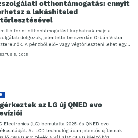
zszolgálati otthontámogatás: ennyit
erhetsz a lakáshiteled
őtörlesztésével
1 millió forint otthontámogatást kaphatnak majd a
zolgálati dolgozók, jelentette be szerdán Orbán Viktor
szterelnök. A pénzből elő- vagy végtörleszteni lehet egy...
SZTUS 5, 2025
H
gérkeztek az LG új QNED evo
evíziói
G Electronics (LG) bemutatta 2025-ös QNED evo
ékcsaládját. Az LCD technológiában jelentős újításnak
sülő QNED evo tévék a vállalat OLED kijelzőihöz