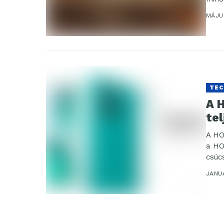
haso
MÁJUS
TEC
A H
te
A HO
a HO
csúc
JANU