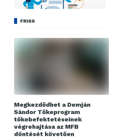
FRISS
Megkezdődhet a Demján
Sándor Tőkeprogram
tőkebefektetéseinek
végrehajtása az MFB
döntését követően