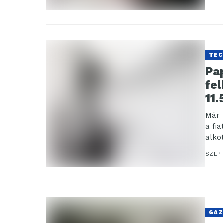
TEC
Pap
fe
11.
Már 
a fi
alko
papí
SZEP
GAZ