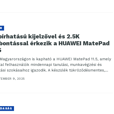
H
írhatású kijelzővel és 2.5K
lbontással érkezik a HUAWEI MatePad
5
Magyarországon is kapható a HUAWEI MatePad 11.5, amely
atal felhasználók mindennapi tanulási, munkavégzési és
tási szokásaihoz igazodik. A készülék tükröződésmentes,
rhatású...
TEMBER 9, 2025
DASÁG