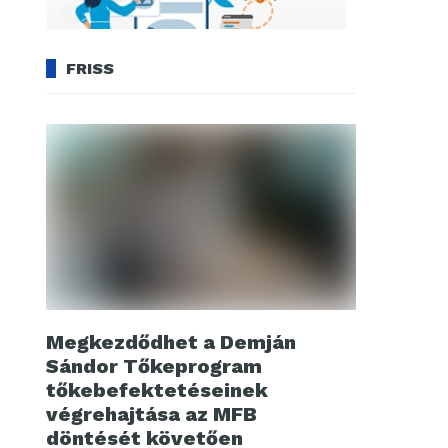
FRISS
Megkezdődhet a Demján
Sándor Tőkeprogram
tőkebefektetéseinek
végrehajtása az MFB
döntését követően