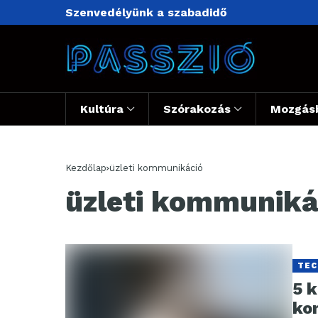
Szenvedélyünk a szabadidő
Kultúra
Szórakozás
Mozgás
Kezdőlap
üzleti kommunikáció
üzleti kommuniká
TEC
5 k
ko