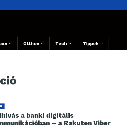
ban
Otthon
Tech
Tippek
ció
H
ihívás a banki digitális
mmunikációban – a Rakuten Viber