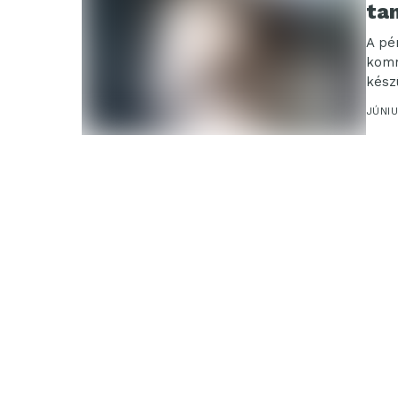
ta
A pé
komm
kész
a...
JÚNIU