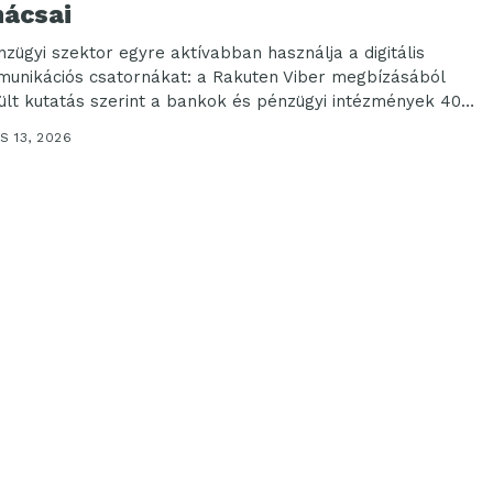
nácsai
nzügyi szektor egyre aktívabban használja a digitális
unikációs csatornákat: a Rakuten Viber megbízásából
ült kutatás szerint a bankok és pénzügyi intézmények 40%-
S 13, 2026