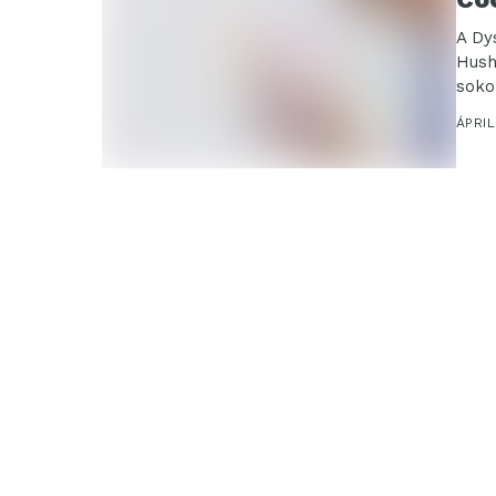
A Dy
Hush
soko
kézb
ÁPRIL