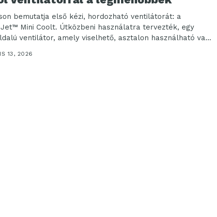
son bemutatja első kézi, hordozható ventilátorát: a
Jet™ Mini Coolt. Útközbeni használatra tervezték, egy
ldalú ventilátor, amely viselhető, asztalon használható vagy
en...
IS 13, 2026