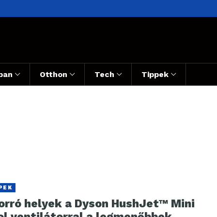
ban
Otthon
Tech
Tippek
PEK
forró helyek a Dyson HushJet™ Mini
ol ventilátorral a legmenőbbek