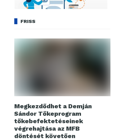
FRISS
Megkezdődhet a Demján
Sándor Tőkeprogram
tőkebefektetéseinek
végrehajtása az MFB
döntését követően