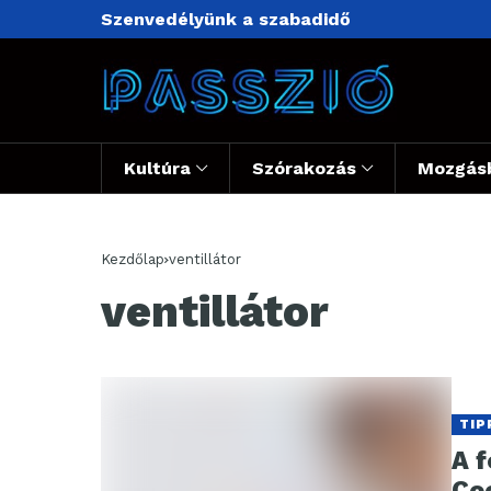
Szenvedélyünk a szabadidő
Kultúra
Szórakozás
Mozgás
Kezdőlap
ventillátor
ventillátor
TIP
A 
Co