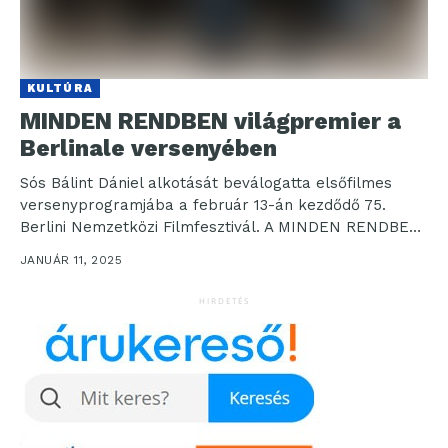
KULTÚRA
MINDEN RENDBEN világpremier a
Berlinale versenyében
Sós Bálint Dániel alkotását beválogatta elsőfilmes
versenyprogramjába a február 13-án kezdődő 75.
Berlini Nemzetközi Filmfesztivál. A MINDEN RENDBEN
a Nemzeti Filmintézet Inkubátor Programjában...
JANUÁR 11, 2025
HIRDETÉS