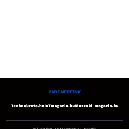
PARTNEREINK
Technokrata.hu
IoTmagazin.hu
Muszaki-magazin.hu