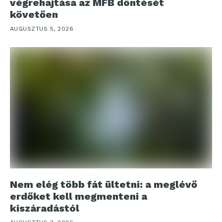
végrehajtása az MFB döntését
követően
AUGUSZTUS 5, 2026
Nem elég több fát ültetni: a meglévő
erdőket kell megmenteni a
kiszáradástól