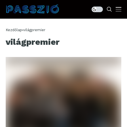
Kezdőlap
világpremier
világpremier