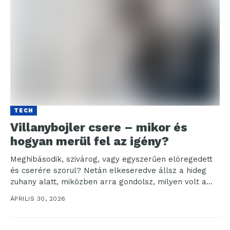
TECH
Villanybojler csere – mikor és
hogyan merül fel az igény?
Meghibásodik, szivárog, vagy egyszerűen elöregedett
és cserére szorul? Netán elkeseredve állsz a hideg
zuhany alatt, miközben arra gondolsz, milyen volt a
régen megbízhatóan...
ÁPRILIS 30, 2026