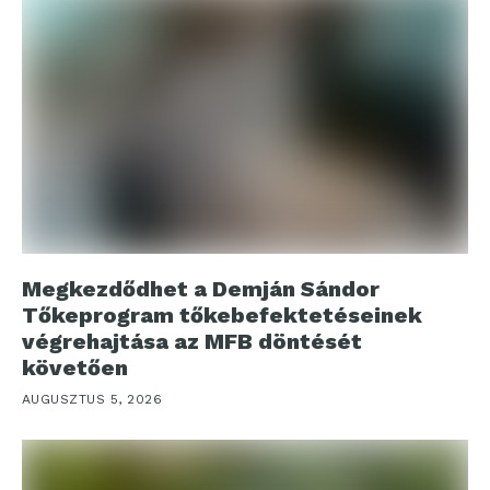
Megkezdődhet a Demján Sándor
Tőkeprogram tőkebefektetéseinek
végrehajtása az MFB döntését
követően
AUGUSZTUS 5, 2026