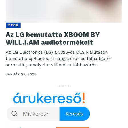
TECH
Az LG bemutatta XBOOM BY
WILL.I.AM audiotermékeit
Az LG Electronics (LG) a 2025-ös CES kiállításon
bemutatta új Bluetooth hangszóró- és fülhallgató-
sorozatát, amelyet a vállalat a többszörös
platinalemezes zenész és technológiai...
JANUÁR 27, 2025
HIRDETÉS