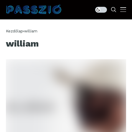
Kezdőlap
william
william