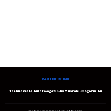
PARTNEREINK
Technokrata.hu
IoTmagazin.hu
Muszaki-magazin.hu