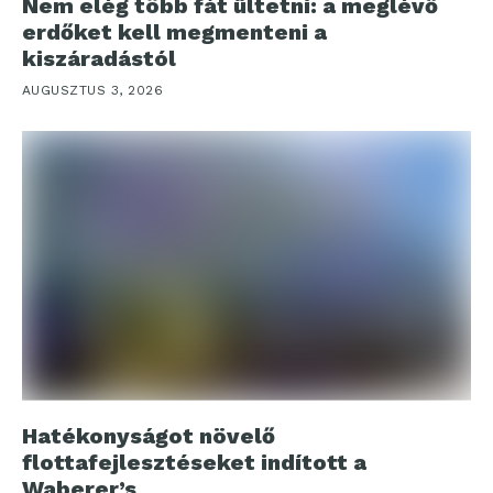
Nem elég több fát ültetni: a meglévő
erdőket kell megmenteni a
kiszáradástól
AUGUSZTUS 3, 2026
Hatékonyságot növelő
flottafejlesztéseket indított a
Waberer’s