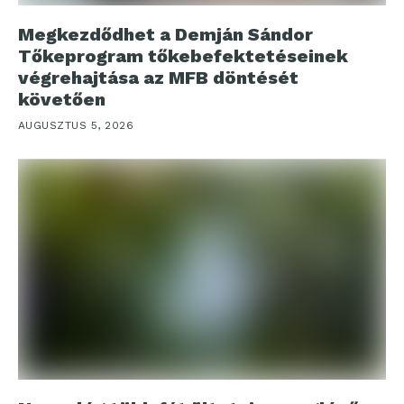
Megkezdődhet a Demján Sándor
Tőkeprogram tőkebefektetéseinek
végrehajtása az MFB döntését
követően
AUGUSZTUS 5, 2026