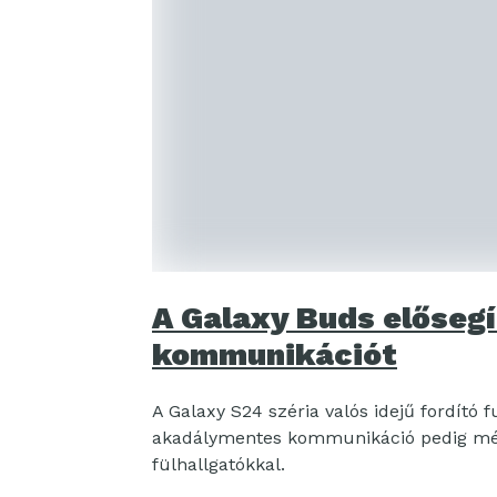
A Galaxy Buds előseg
kommunikációt
A Galaxy S24 széria valós idejű fordító f
akadálymentes kommunikáció pedig még
fülhallgatókkal.