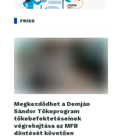
FRISS
Megkezdődhet a Demján
Sándor Tőkeprogram
tőkebefektetéseinek
végrehajtása az MFB
döntését követően