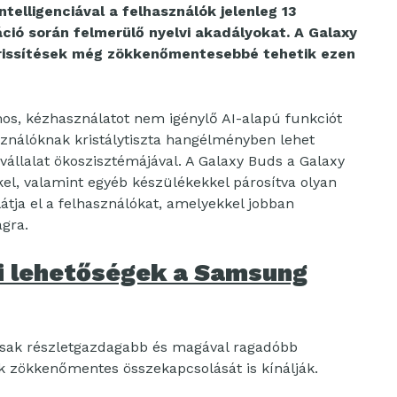
elligenciával a felhasználók jelenleg 13
ció során felmerülő nyelvi akadályokat. A Galaxy
 frissítések még zökkenőmentesebbé tehetik ezen
os, kézhasználatot nem igénylő AI-alapú funkciót
ználóknak kristálytiszta hangélményben lehet
állalat ökoszisztémájával. A Galaxy Buds a Galaxy
el, valamint egyéb készülékekkel párosítva olyan
átja el a felhasználókat, amelyekkel jobban
ágra.
i lehetőségek a Samsung
mcsak részletgazdagabb és magával ragadóbb
zökkenőmentes összekapcsolását is kínálják.