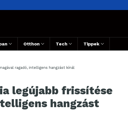
ban
Otthon
Tech
Tippek
magával ragadó, intelligens hangzást kínál
ia legújabb frissítése
telligens hangzást