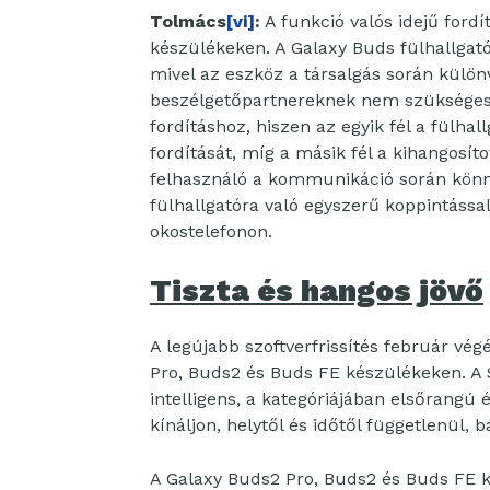
Tolmács
[vi]
:
A funkció valós idejű ford
készülékeken. A Galaxy Buds fülhallgató
mivel az eszköz a társalgás során külön
beszélgetőpartnereknek nem szükséges 
fordításhoz, hiszen az egyik fél a fülha
fordítását, míg a másik fél a kihangosíto
felhasználó a kommunikáció során könny
fülhallgatóra való egyszerű koppintással,
okostelefonon.
Tiszta és hangos jövő
A legújabb szoftverfrissítés február vég
Pro, Buds2 és Buds FE készülékeken. A 
intelligens, a kategóriájában elsőrang
kínáljon, helytől és időtől függetlenül,
A Galaxy Buds2 Pro, Buds2 és Buds FE k