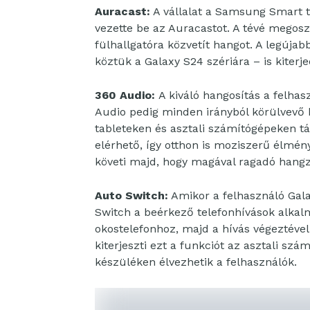
Auracast:
A vállalat a Samsung Smart 
vezette be az Auracastot. A tévé megosz
fülhallgatóra közvetít hangot. A legújab
köztük a Galaxy S24 szériára – is kiterje
360 Audio:
A kiváló hangosítás a felha
Audio pedig minden irányból körülvevő 
tableteken és asztali számítógépeken t
elérhető, így otthon is moziszerű élmén
követi majd, hogy magával ragadó hangzá
Auto Switch:
Amikor a felhasználó Gala
Switch a beérkező telefonhívások alkal
okostelefonhoz, majd a hívás végeztével 
kiterjeszti ezt a funkciót az asztali szá
készüléken élvezhetik a felhasználók.