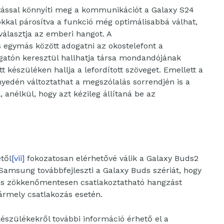
ítással könnyíti meg a kommunikációt a Galaxy S24
kkal párosítva a funkció még optimálisabbá válhat,
választja az emberi hangot. A
egymás között adogatni az okostelefont a
llgatón keresztül hallhatja társa mondandójának
tt készüléken hallja a lefordított szöveget. Emellett a
edén változtathat a megszólalás sorrendjén is a
 anélkül, hogy azt kézileg állítaná be az
étől
[vii]
fokozatosan elérhetővé válik a Galaxy Buds2
Samsung továbbfejleszti a Galaxy Buds szériát, hogy
ú és zökkenőmentesen csatlakoztatható hangzást
 bármely csatlakozás esetén.
észülékekről további információ érhető el a