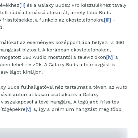
tévékhez
[ii]
és a Galaxy Buds2 Pro készülékhez tavaly
tott rádióállomássá alakul át, amely több Buds
b frissítésekkel a funkció az okostelefonokra
[iii]
–
d.
sználókat az események középpontjába helyezi, a 360
hangzást biztosít. A korábban okostelefonokon,
ámogatott 360 Audio mostantól a televíziókon
[iv]
is
yben lehet részük. A Galaxy Buds a fejmozgást is
svilágot kínáljon.
xy Buds fülhallgatóval néz tartalmat a tévén, az Auto
mával automatikusan csatlakozik a Galaxy
visszakapcsol a tévé hangjára. A legújabb frissítés
mítógépekre
[v]
is, így a prémium hangzást még több