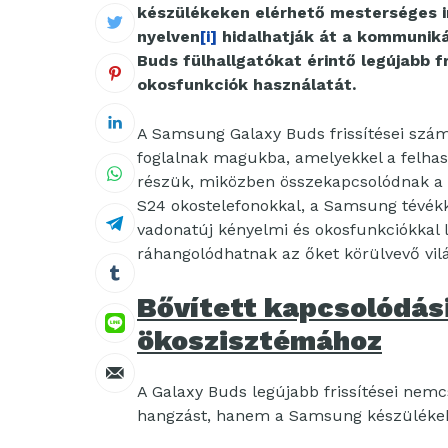
készülékeken elérhető mesterséges int
nyelven
[i]
hidalhatják át a kommuniká
Buds fülhallgatókat érintő legújabb
okosfunkciók használatát.
A Samsung Galaxy Buds frissítései szám
foglalnak magukba, amelyekkel a felhas
részük, miközben összekapcsolódnak a v
S24 okostelefonokkal, a Samsung tévékk
vadonatúj kényelmi és okosfunkciókkal l
ráhangolódhatnak az őket körülvevő vil
Bővített kapcsolódás
ökoszisztémához
A Galaxy Buds legújabb frissítései ne
hangzást, hanem a Samsung készülékek 