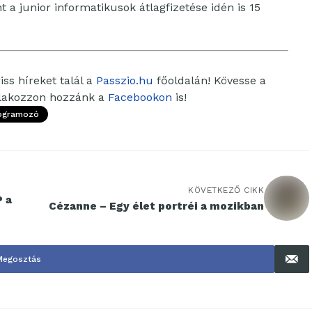
 a junior informatikusok átlagfizetése idén is 15
ss híreket talál a
Passzio.hu
főoldalán! Kövesse a
tlakozzon hozzánk a
Facebookon
is!
ogramozó
KÖVETKEZŐ CIKK
P a
Cézanne – Egy élet portréi a mozikban
Megosztás