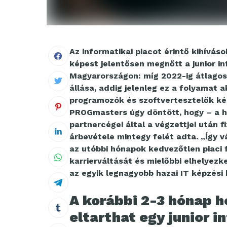
Az informatikai piacot érintő kihívás
képest jelentősen megnőtt a junior 
Magyarországon: míg 2022-ig átlago
állása, addig jelenleg ez a folyamat a
programozók és szoftvertesztelők ké
PROGmasters úgy döntött, hogy – a ha
partnercégei által a végzettjei után f
árbevétele mintegy felét adta. „Így v
az utóbbi hónapok kedvezőtlen piaci 
karrierváltását és mielőbbi elhelye
az egyik legnagyobb hazai IT képzés
A korábbi 2-3 hónap h
eltarthat egy junior 