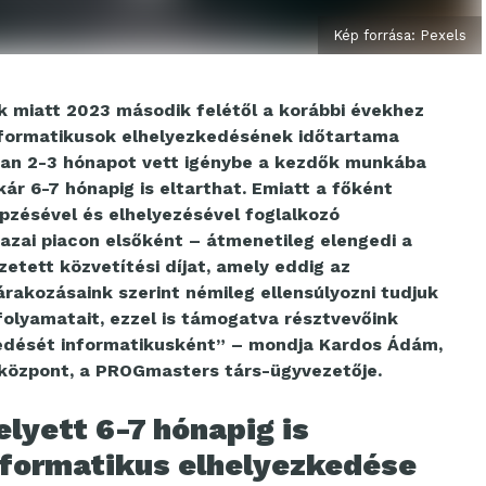
Kép forrása: Pexels
ok miatt 2023 második felétől a korábbi évekhez
informatikusok elhelyezkedésének időtartama
san 2-3 hónapot vett igénybe a kezdők munkába
kár 6-7 hónapig is eltarthat. Emiatt a főként
pzésével és elhelyezésével foglalkozó
zai piacon elsőként – átmenetileg elengedi a
izetett közvetítési díjat, amely eddig az
árakozásaink szerint némileg ellensúlyozni tudjuk
folyamatait, ezzel is támogatva résztvevőink
zkedését informatikusként” – mondja Kardos Ádám,
i központ, a PROGmasters társ-ügyvezetője.
elyett 6-7 hónapig is
informatikus elhelyezkedése