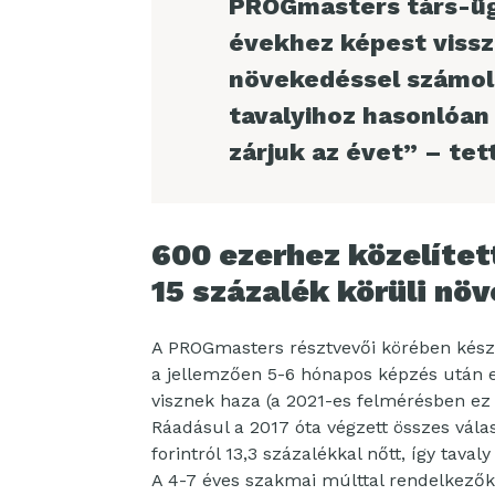
PROGmasters társ-ügy
évekhez képest vissz
növekedéssel számol
tavalyihoz hasonlóan
zárjuk az évet” – tet
600 ezerhez közelített
15 százalék körüli nö
A PROGmasters résztvevői körében készí
a jellemzően 5-6 hónapos képzés után eg
visznek haza (a 2021-es felmérésben ez 
Ráadásul a 2017 óta végzett összes válas
forintról 13,3 százalékkal nőtt, így tav
A 4-7 éves szakmai múlttal rendelkezők á