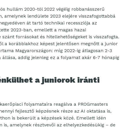
ciós hullám 2020-tól 2022 végéig robbanásszerű
n, amelynek lendülete 2023 elejére visszafogottabbá
egyedéven át tartó technikai recessziója az
ntette 2023-ban, emellett a magas hazai
 szánt forrásokat és hitellehetőségeket is visszafogta.
ől a korábbiakhoz képest jelentősen megnőtt a junior
artama Magyarországon: míg 2022-ig átlagosan 2-3
llása, addig jelenleg ez a folyamat akár 6-7 hónapig
nkülhet a juniorok iránti
aerőpiaci folyamataira reagálva a PROGmasters
ennyi fejlesztő képzésnek része az AI oktatása is,
thon is bekerült a képzések közé. Emellett idén
m is, amelynek résztvevői az elhelyezkedésükig – de