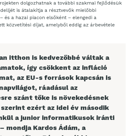
rojekten dolgozhatnak a további szakmai fejlődésük
lljét is átalakítja a résztvevők mielőbbi
 és a hazai piacon elsőként – elengedi a
tett közvetítési díjat, amelyből eddig az árbevétele
n itthon is kedvezőbbé váltak a
matok, így csökkent az infláció
mat, az EU-s források kapcsán is
napvilágot, ráadásul az
tésre szánt tőke is növekedésnek
 szerint ezért az idei év második
kül a junior informatikusok iránti
 – mondja Kardos Ádám, a