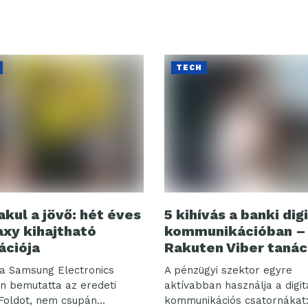
TECH
akul a jövő: hét éves
5 kihívás a banki digi
axy kihajtható
kommunikációban –
ációja
Rakuten Viber tanác
a Samsung Electronics
A pénzügyi szektor egyre
n bemutatta az eredeti
aktívabban használja a digit
Foldot, nem csupán...
kommunikációs csatornákat: