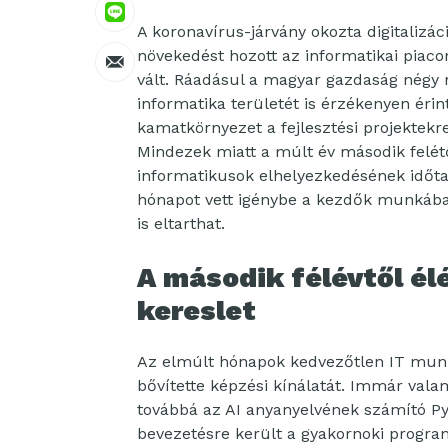
A koronavírus-járvány okozta digitalizá
növekedést hozott az informatikai piaco
vált. Ráadásul a magyar gazdaság négy n
informatika területét is érzékenyen éri
kamatkörnyezet a fejlesztési projektekre
Mindezek miatt a múlt év második felét
informatikusok elhelyezkedésének időt
hónapot vett igénybe a kezdők munkába á
is eltarthat.
A második félévtől élé
kereslet
Az elmúlt hónapok kedvezőtlen IT munk
bővítette képzési kínálatát. Immár valam
továbbá az AI anyanyelvének számító Py
bevezetésre került a gyakornoki progra