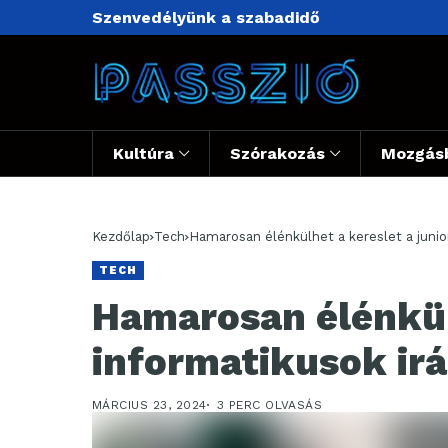
Szenvedélyünk a szabadidő
Kultúra
Szórakozás
Mozgás
Kezdőlap
Tech
Hamarosan élénkülhet a kereslet a junio
TECH
Hamarosan élénkülh
informatikusok ir
MÁRCIUS 23, 2024
3 PERC OLVASÁS