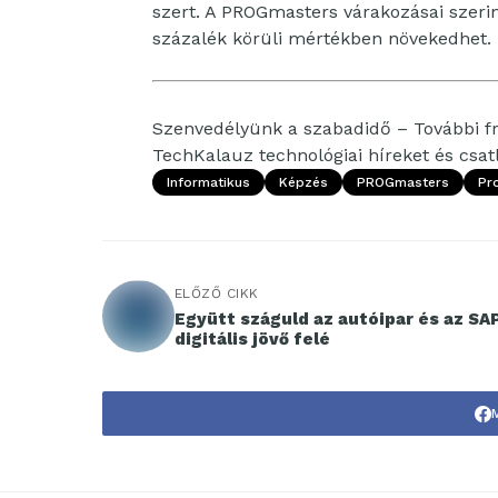
szert. A PROGmasters várakozásai szerint
százalék körüli mértékben növekedhet.
Szenvedélyünk a szabadidő – További fri
TechKalauz technológiai híreket és csa
Informatikus
Képzés
PROGmasters
Pr
ELŐZŐ CIKK
Együtt száguld az autóipar és az SA
digitális jövő felé