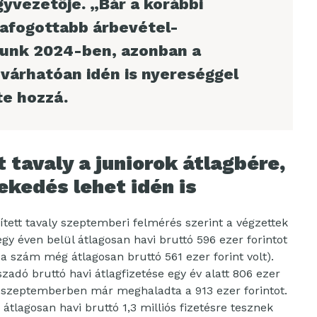
vezetője. „Bár a korábbi
afogottabb árbevétel-
unk 2024-ben, azonban a
 várhatóan idén is nyereséggel
te hozzá.
 tavaly a juniorok átlagbére,
vekedés lehet idén is
tett tavaly szeptemberi felmérés szerint a végzettek
y éven belül átlagosan havi bruttó 596 ezer forintot
a szám még átlagosan bruttó 561 ezer forint volt).
zadó bruttó havi átlagfizetése egy év alatt 806 ezer
aly szeptemberben már meghaladta a 913 ezer forintot.
tlagosan havi bruttó 1,3 milliós fizetésre tesznek