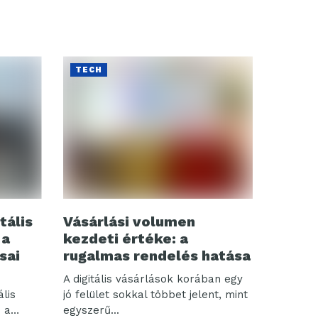
TECH
tális
Vásárlási volumen
 a
kezdeti értéke: a
sai
rugalmas rendelés hatása
A digitális vásárlások korában egy
ális
jó felület sokkal többet jelent, mint
 a
egyszerű...