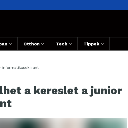
ban
Otthon
Tech
Tippek
r informatikusok iránt
et a kereslet a junior
ánt