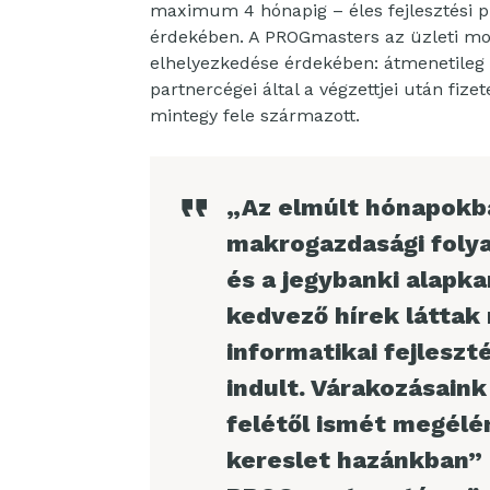
maximum 4 hónapig – éles fejlesztési p
érdekében. A PROGmasters az üzleti mode
elhelyezkedése érdekében: átmenetileg –
partnercégei által a végzettjei után fize
mintegy fele származott.
„Az elmúlt hónapokba
makrogazdasági folya
és a jegybanki alapka
kedvező hírek láttak 
informatikai fejlesz
indult. Várakozásaink
felétől ismét megélén
kereslet hazánkban”