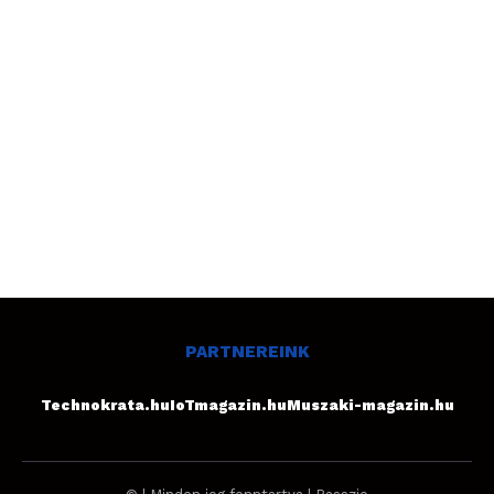
PARTNEREINK
Technokrata.hu
IoTmagazin.hu
Muszaki-magazin.hu