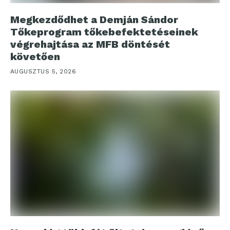
Megkezdődhet a Demján Sándor
Tőkeprogram tőkebefektetéseinek
végrehajtása az MFB döntését
követően
AUGUSZTUS 5, 2026