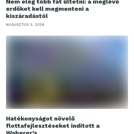
Nem elég több fát ültetni: a meglévő
erdőket kell megmenteni a
kiszáradástól
AUGUSZTUS 3, 2026
Hatékonyságot növelő
flottafejlesztéseket indított a
Waberer’s