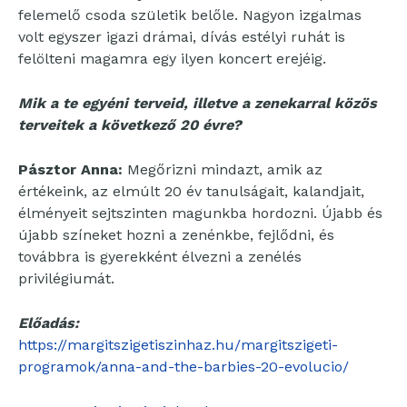
felemelő csoda születik belőle. Nagyon izgalmas
volt egyszer igazi drámai, dívás estélyi ruhát is
felölteni magamra egy ilyen koncert erejéig.
Mik a te egyéni terveid, illetve a zenekarral közös
terveitek a következő 20 évre?
Pásztor Anna:
Megőrizni mindazt, amik az
értékeink, az elmúlt 20 év tanulságait, kalandjait,
élményeit sejtszinten magunkba hordozni. Újabb és
újabb színeket hozni a zenénkbe, fejlődni, és
továbbra is gyerekként élvezni a zenélés
privilégiumát.
Előadás:
https://margitszigetiszinhaz.hu/margitszigeti-
programok/anna-and-the-barbies-20-evolucio/