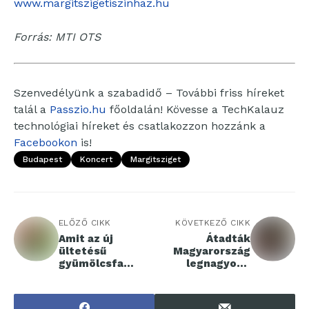
www.margitszigetiszinhaz.hu
Forrás: MTI OTS
Szenvedélyünk a szabadidő – További friss híreket
talál a
Passzio.hu
főoldalán! Kövesse a TechKalauz
technológiai híreket és csatlakozzon hozzánk a
Facebookon
is!
Budapest
Koncert
Margitsziget
ELŐZŐ CIKK
KÖVETKEZŐ CIKK
Amit az új
Átadták
ültetésű
Magyarország
gyümölcsfa
legnagyobb
oltványok
autótöltő
metszéséről
állomását
tudni kell