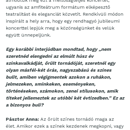
álmodtuk meg ezt a méltóságteljes koncertet,
ugyanis az amfiteátrum formátum elképesztő
teatralitást és eleganciát közvetít. Rendkívüli módon
inspirált a hely arra, hogy egy rendhagyó jubileumi
koncerttel lepjük meg a közönségünket és velük
együtt ünnepeljünk.
Egy korábbi interjúdban mondtad, hogy „nem
szeretnéd elengedni az elmúlt húsz év
színkavalkádját, őrült tornádóját, szeretnél egy
olyan másfél-két órás, nagyszabású és színes
bulit, amiben végigmentek azokon a ruhákon,
jelmezeken, sminkeken, eseményeken,
történéseken, számokon, zenei stílusokon, amik
titeket jellemeztek az utóbbi két évtizedben.” Ez az
a bizonyos buli?
Pásztor Anna:
Az őrült színes tornádó maga az
élet. Amikor ezek a színek kezdenek megkopni, vagy