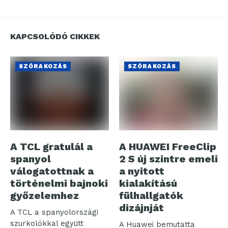
KAPCSOLÓDÓ CIKKEK
SZÓRAKOZÁS
SZÓRAKOZÁS
A TCL gratulál a
A HUAWEI FreeClip
spanyol
2 S új szintre emeli
válogatottnak a
a nyitott
történelmi bajnoki
kialakítású
győzelemhez
fülhallgatók
dizájnját
A TCL a spanyolországi
szurkolókkal együtt
A Huawei bemutatta