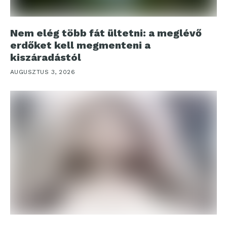
Nem elég több fát ültetni: a meglévő
erdőket kell megmenteni a
kiszáradástól
AUGUSZTUS 3, 2026