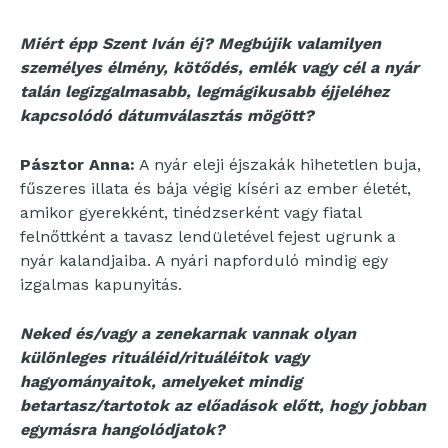
Miért épp Szent Iván éj? Megbújik valamilyen
személyes élmény, kötődés, emlék vagy cél a nyár
talán legizgalmasabb, legmágikusabb éjjeléhez
kapcsolódó dátumválasztás mögött?
Pásztor Anna:
A nyár eleji éjszakák hihetetlen buja,
fűszeres illata és bája végig kíséri az ember életét,
amikor gyerekként, tinédzserként vagy fiatal
felnőttként a tavasz lendületével fejest ugrunk a
nyár kalandjaiba. A nyári napforduló mindig egy
izgalmas kapunyitás.
Neked és/vagy a zenekarnak vannak olyan
különleges rituáléid/rituáléitok vagy
hagyományaitok, amelyeket mindig
betartasz/tartotok az előadások előtt, hogy jobban
egymásra hangolódjatok?