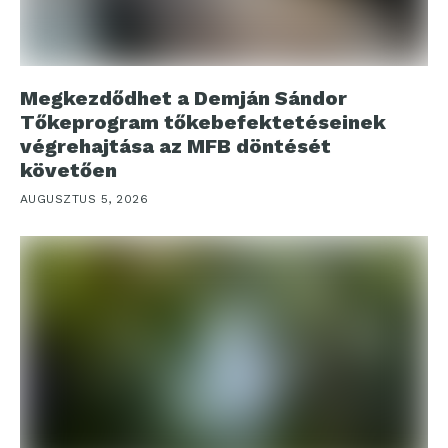
Megkezdődhet a Demján Sándor
Tőkeprogram tőkebefektetéseinek
végrehajtása az MFB döntését
követően
AUGUSZTUS 5, 2026