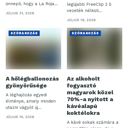
ünnepli, hogy a La Roja
legújabb FreeClip 2 S
(spanyol...
vezeték nélküli
JÚLIUS 31, 2026
fülhallgatóját, amely a...
JÚLIUS 19, 2026
SZÓRAKOZÁS
SZÓRAKOZÁS
A hőlégballonozás
Az alkoholt
gyönyörűsége
fogyasztó
magyarok közel
A léghajózás egyedi
70%-a nyitott a
élménye, amely minden
kávéalapú
utazni vágyót új
koktélokra
tapasztalatokkal
JÚLIUS 14, 2026
gazdagít. Ebben...
A kávé sokak számára a