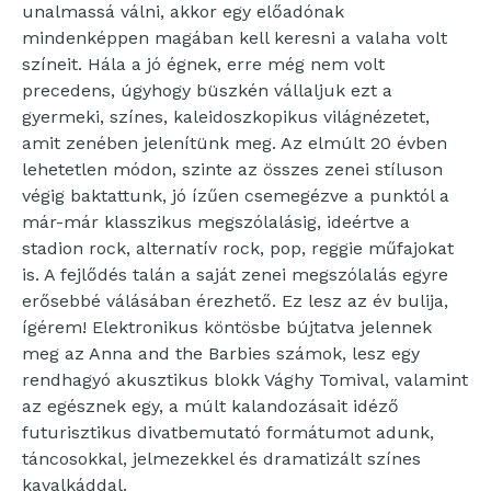
unalmassá válni, akkor egy előadónak
mindenképpen magában kell keresni a valaha volt
színeit. Hála a jó égnek, erre még nem volt
precedens, úgyhogy büszkén vállaljuk ezt a
gyermeki, színes, kaleidoszkopikus világnézetet,
amit zenében jelenítünk meg. Az elmúlt 20 évben
lehetetlen módon, szinte az összes zenei stíluson
végig baktattunk, jó ízűen csemegézve a punktól a
már-már klasszikus megszólalásig, ideértve a
stadion rock, alternatív rock, pop, reggie műfajokat
is. A fejlődés talán a saját zenei megszólalás egyre
erősebbé válásában érezhető. Ez lesz az év bulija,
ígérem! Elektronikus köntösbe bújtatva jelennek
meg az Anna and the Barbies számok, lesz egy
rendhagyó akusztikus blokk Vághy Tomival, valamint
az egésznek egy, a múlt kalandozásait idéző
futurisztikus divatbemutató formátumot adunk,
táncosokkal, jelmezekkel és dramatizált színes
kavalkáddal.