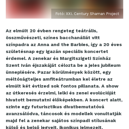
Fotó: XXI. Century Shaman Project
Az elmúlt 20 évben rengeteg teátrális,
összművészeti, színes bacchanáliát vitt
színpadra az Anna and the Barbies, így a 20 éves
születésnap egy igazán speciális koncertet
érdemel. A zenekar és Margitszigeti Színház
Szent Iván éjszakáját célozta be a jeles jubileum
ünneplésére. Pazar körülmények között, egy
méltóságteljes amfiteátrumban kel életre az
elmúlt két évtized sok fontos pillanata. A show
az útkeresés érzelmi, lelki és zenei evolúcióját
hivatott bemutatni élőképekben. A koncert alatt,
szinte egy futurisztikus divatbemutatóvá
avanzsálódva, táncosok és modellek vonultatják
majd fel a zenekar sajátos színpadi stílusának
külső és belső jegyeit, ikonikus jelmezeit.