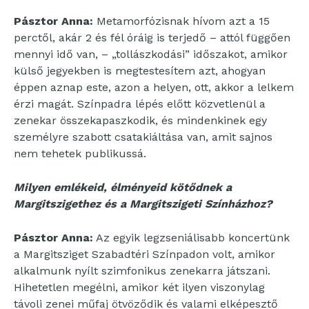
Pásztor Anna:
Metamorfózisnak hívom azt a 15
perctől, akár 2 és fél óráig is terjedő – attól függően
mennyi idő van, – „tollászkodási” időszakot, amikor
külső jegyekben is megtestesítem azt, ahogyan
éppen aznap este, azon a helyen, ott, akkor a lelkem
érzi magát. Színpadra lépés előtt közvetlenül a
zenekar összekapaszkodik, és mindenkinek egy
személyre szabott csatakiáltása van, amit sajnos
nem tehetek publikussá.
Milyen emlékeid, élményeid kötődnek a
Margitszigethez és a Margitszigeti Színházhoz?
Pásztor Anna:
Az egyik legzseniálisabb koncertünk
a Margitsziget Szabadtéri Színpadon volt, amikor
alkalmunk nyílt szimfonikus zenekarra játszani.
Hihetetlen megélni, amikor két ilyen viszonylag
távoli zenei műfaj ötvöződik és valami elképesztő