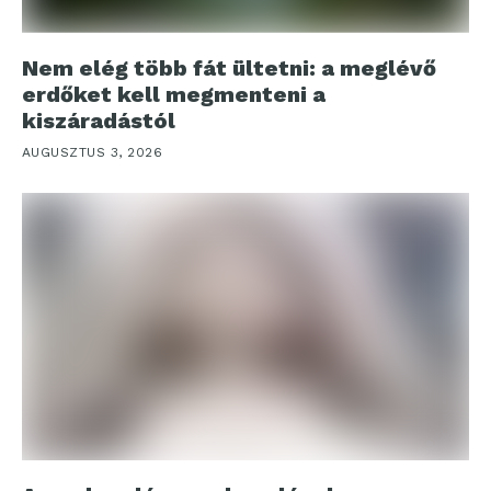
Nem elég több fát ültetni: a meglévő
erdőket kell megmenteni a
kiszáradástól
AUGUSZTUS 3, 2026