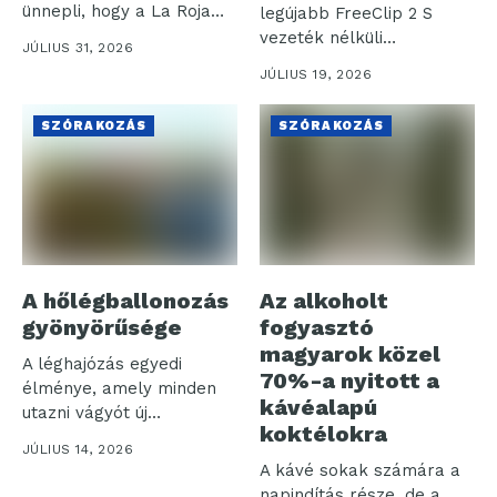
ünnepli, hogy a La Roja
legújabb FreeClip 2 S
(spanyol...
vezeték nélküli
JÚLIUS 31, 2026
fülhallgatóját, amely a...
JÚLIUS 19, 2026
SZÓRAKOZÁS
SZÓRAKOZÁS
A hőlégballonozás
Az alkoholt
gyönyörűsége
fogyasztó
magyarok közel
A léghajózás egyedi
70%-a nyitott a
élménye, amely minden
kávéalapú
utazni vágyót új
koktélokra
tapasztalatokkal
JÚLIUS 14, 2026
gazdagít. Ebben...
A kávé sokak számára a
napindítás része, de a