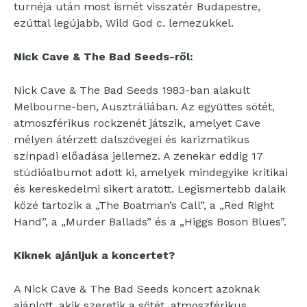
turnéja után most ismét visszatér Budapestre,
ezúttal legújabb, Wild God c. lemezükkel.
Nick Cave & The Bad Seeds-ről:
Nick Cave & The Bad Seeds 1983-ban alakult
Melbourne-ben, Ausztráliában. Az együttes sötét,
atmoszférikus rockzenét játszik, amelyet Cave
mélyen átérzett dalszövegei és karizmatikus
színpadi előadása jellemez. A zenekar eddig 17
stúdióalbumot adott ki, amelyek mindegyike kritikai
és kereskedelmi sikert aratott. Legismertebb dalaik
közé tartozik a „The Boatman’s Call”, a „Red Right
Hand”, a „Murder Ballads” és a „Higgs Boson Blues”.
Kiknek ajánljuk a koncertet?
A Nick Cave & The Bad Seeds koncert azoknak
ajánlott, akik szeretik a sötét, atmoszférikus