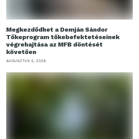
Megkezdődhet a Demján Sándor
Tőkeprogram tőkebefektetéseinek
végrehajtása az MFB döntését
követően
AUGUSZTUS 5, 2026