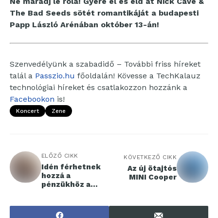
Ne maradj le róla! Gyere el és éld át Nick Cave &
The Bad Seeds sötét romantikáját a budapesti
Papp László Arénában október 13-án!
Szenvedélyünk a szabadidő – További friss híreket
talál a
Passzio.hu
főoldalán! Kövesse a TechKalauz
technológiai híreket és csatlakozzon hozzánk a
Facebookon
is!
Koncert
Zene
ELŐZŐ CIKK
KÖVETKEZŐ CIKK
Idén férhetnek
Az új ötajtós
hozzá a
MINI Cooper
pénzükhöz a
legelső
Babakötvényese
k