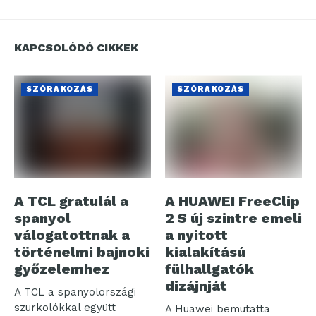
KAPCSOLÓDÓ CIKKEK
SZÓRAKOZÁS
SZÓRAKOZÁS
A TCL gratulál a
A HUAWEI FreeClip
spanyol
2 S új szintre emeli
válogatottnak a
a nyitott
történelmi bajnoki
kialakítású
győzelemhez
fülhallgatók
dizájnját
A TCL a spanyolországi
szurkolókkal együtt
A Huawei bemutatta