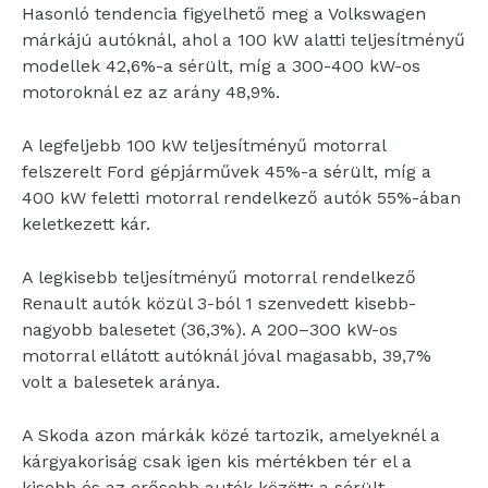
Hasonló tendencia figyelhető meg a Volkswagen
márkájú autóknál, ahol a 100 kW alatti teljesítményű
modellek 42,6%-a sérült, míg a 300-400 kW-os
motoroknál ez az arány 48,9%.
A legfeljebb 100 kW teljesítményű motorral
felszerelt Ford gépjárművek 45%-a sérült, míg a
400 kW feletti motorral rendelkező autók 55%-ában
keletkezett kár.
A legkisebb teljesítményű motorral rendelkező
Renault autók közül 3-ból 1 szenvedett kisebb-
nagyobb balesetet (36,3%). A 200–300 kW-os
motorral ellátott autóknál jóval magasabb, 39,7%
volt a balesetek aránya.
A Skoda azon márkák közé tartozik, amelyeknél a
kárgyakoriság csak igen kis mértékben tér el a
kisebb és az erősebb autók között: a sérült