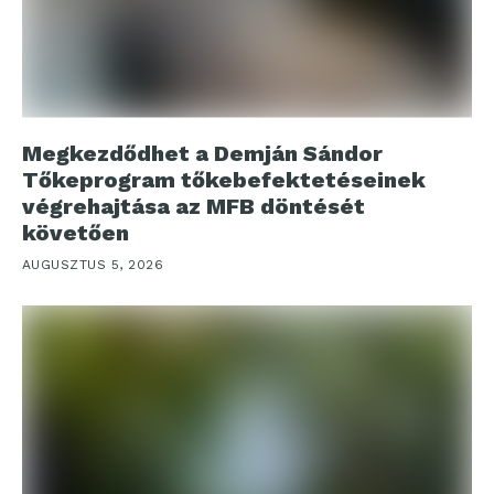
Megkezdődhet a Demján Sándor
Tőkeprogram tőkebefektetéseinek
végrehajtása az MFB döntését
követően
AUGUSZTUS 5, 2026