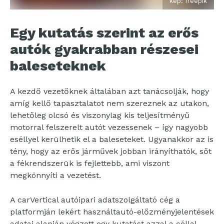
kép: freepik
Egy kutatás szerint az erős
autók gyakrabban részesei
baleseteknek
A kezdő vezetőknek általában azt tanácsolják, hogy
amíg kellő tapasztalatot nem szereznek az utakon,
lehetőleg olcsó és viszonylag kis teljesítményű
motorral felszerelt autót vezessenek – így nagyobb
eséllyel kerülhetik el a baleseteket. Ugyanakkor az is
tény, hogy az erős járművek jobban irányíthatók, sőt
a fékrendszerük is fejlettebb, ami viszont
megkönnyíti a vezetést.
A carVertical autóipari adatszolgáltató cég a
platformján lekért használtautó-előzményjelentések
adatai alapján végzett egy kutatást azzal a céllal,