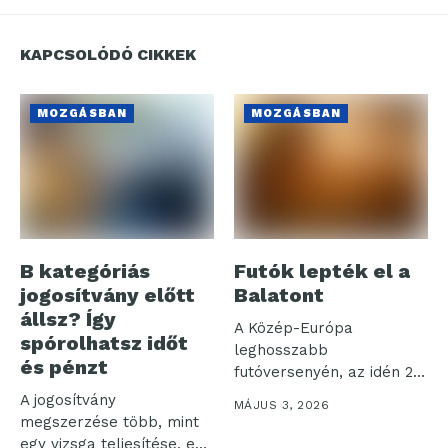
KAPCSOLÓDÓ CIKKEK
MOZGÁSBAN
MOZGÁSBAN
B kategóriás
Futók lepték el a
jogosítvány előtt
Balatont
állsz? Így
A Közép-Európa
spórolhatsz időt
leghosszabb
és pénzt
futóversenyén, az idén 20.
alkalommal
A jogosítvány
MÁJUS 3, 2026
megrendezett NN
megszerzése több, mint
Ultrabalatonon több...
egy vizsga teljesítése, ez