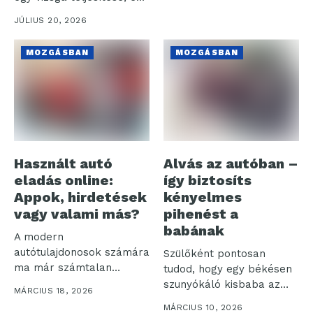
hosszú távú befektetés...
JÚLIUS 20, 2026
MOZGÁSBAN
MOZGÁSBAN
Használt autó
Alvás az autóban –
eladás online:
így biztosíts
Appok, hirdetések
kényelmes
vagy valami más?
pihenést a
babának
A modern
autótulajdonosok számára
Szülőként pontosan
ma már számtalan
tudod, hogy egy békésen
digitális platform áll
szunyókáló kisbaba az
MÁRCIUS 18, 2026
rendelkezésre, ha...
autóban a nyugodt...
MÁRCIUS 10, 2026