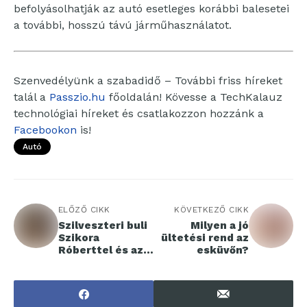
befolyásolhatják az autó esetleges korábbi balesetei
a további, hosszú távú járműhasználatot.
Szenvedélyünk a szabadidő – További friss híreket
talál a
Passzio.hu
főoldalán! Kövesse a TechKalauz
technológiai híreket és csatlakozzon hozzánk a
Facebookon
is!
Autó
ELŐZŐ CIKK
KÖVETKEZŐ CIKK
Szilveszteri buli
Milyen a jó
Szikora
ültetési rend az
Róberttel és az
esküvőn?
R-GO-val az
Arénában