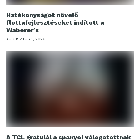
Hatékonyságot növelő
flottafejlesztéseket indított a
Waberer’s
AUGUSZTUS 1, 2026
A TCL gratulál a spanyol válogatottnak