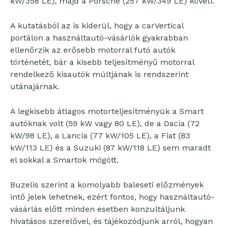
kW/358 LE), majd a Porsche (257 kW/349 LE) követi.
A kutatásból az is kiderül, hogy a carVertical
portálon a használtautó-vásárlók gyakrabban
ellenőrzik az erősebb motorral futó autók
történetét, bár a kisebb teljesítményű motorral
rendelkező kisautók múltjának is rendszerint
utánajárnak.
A legkisebb átlagos motorteljesítményük a Smart
autóknak volt (59 kW vagy 80 LE), de a Dacia (72
kW/98 LE), a Lancia (77 kW/105 LE), a Fiat (83
kW/113 LE) és a Suzuki (87 kW/118 LE) sem maradt
el sokkal a Smartok mögött.
Buzelis szerint a komolyabb baleseti előzmények
intő jelek lehetnek, ezért fontos, hogy használtautó-
vásárlás előtt minden esetben konzultáljunk
hivatásos szerelővel, és tájékozódjunk arról, hogyan