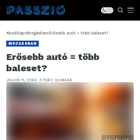
Kezdőlap
Mozgásban
Erősebb autó = több baleset?
MOZGÁSBAN
Erősebb autó = több
baleset?
JÚLIUS 11, 2024
3 PERC OLVASÁS