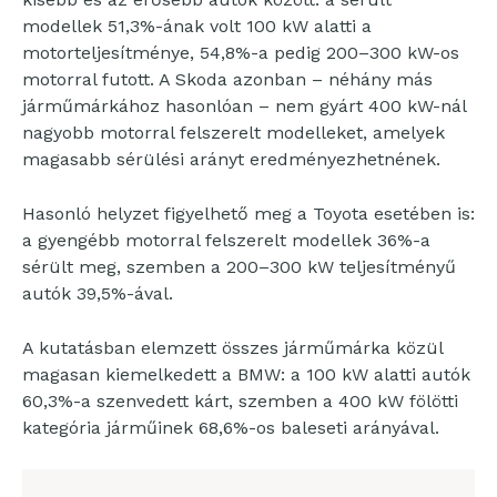
modellek 51,3%-ának volt 100 kW alatti a
motorteljesítménye, 54,8%-a pedig 200–300 kW-os
motorral futott. A Skoda azonban – néhány más
járműmárkához hasonlóan – nem gyárt 400 kW-nál
nagyobb motorral felszerelt modelleket, amelyek
magasabb sérülési arányt eredményezhetnének.
Hasonló helyzet figyelhető meg a Toyota esetében is:
a gyengébb motorral felszerelt modellek 36%-a
sérült meg, szemben a 200–300 kW teljesítményű
autók 39,5%-ával.
A kutatásban elemzett összes járműmárka közül
magasan kiemelkedett a BMW: a 100 kW alatti autók
60,3%-a szenvedett kárt, szemben a 400 kW fölötti
kategória járműinek 68,6%-os baleseti arányával.