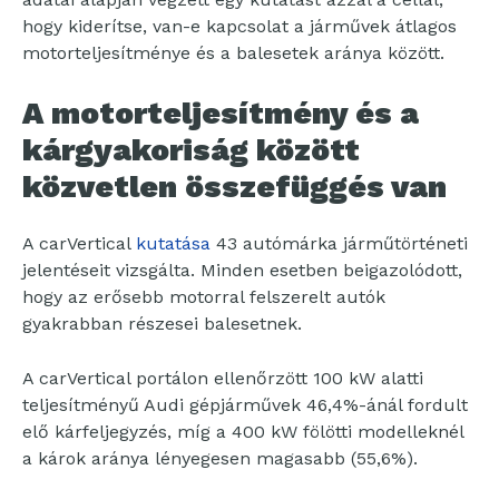
hogy kiderítse, van-e kapcsolat a járművek átlagos
motorteljesítménye és a balesetek aránya között.
A motorteljesítmény és a
kárgyakoriság között
közvetlen összefüggés van
A carVertical
kutatása
43 autómárka járműtörténeti
jelentéseit vizsgálta. Minden esetben beigazolódott,
hogy az erősebb motorral felszerelt autók
gyakrabban részesei balesetnek.
A carVertical portálon ellenőrzött 100 kW alatti
teljesítményű Audi gépjárművek 46,4%-ánál fordult
elő kárfeljegyzés, míg a 400 kW fölötti modelleknél
a károk aránya lényegesen magasabb (55,6%).