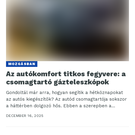
MOZGÁSBAN
Az autókomfort titkos fegyvere: a
csomagtartó gázteleszkópok
Gondoltál már arra, hogyan segítik a hétköznapokat
az autós kiegészítők? Az autód csomagtartója sokszor
a háttérben dolgozó hős. Ebben a szerepben a
gázteleszkópok...
DECEMBER 16, 2025