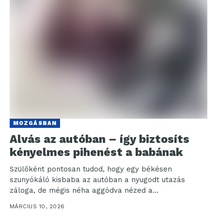
MOZGÁSBAN
Alvás az autóban – így biztosíts
kényelmes pihenést a babának
Szülőként pontosan tudod, hogy egy békésen
szunyókáló kisbaba az autóban a nyugodt utazás
záloga, de mégis néha aggódva nézed a
visszapillantóból csemetéd testhelyzetét....
MÁRCIUS 10, 2026