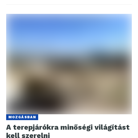
MOZGÁSBAN
A terepjárókra minőségi világítást
kell szerelni