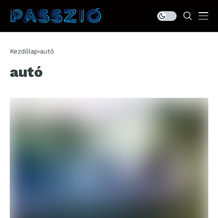
Kezdőlap
autó
autó