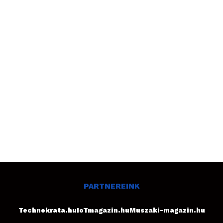
PARTNEREINK
Technokrata.hu
IoTmagazin.hu
Muszaki-magazin.hu