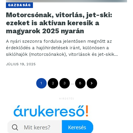
GAZDASÁG
Motorcsónak, vitorlás, jet-ski:
ezeket is aktívan keresik a
magyarok 2025 nyarán
A nyári szezonra fordulva jelentősen megnőtt az
érdeklődés a hajóhirdetések iránt, különösen a
siklóhajók (motorcsónakok), vitorlások és jet-skik
kategóriáiban. A Használtautó.hu legfrissebb adatai...
JÚLIUS 19, 2025
1
2
3
…
8
HIRDETÉS