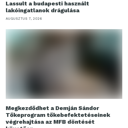
Lassult a budapesti használt
lakóingatlanok drágulása
AUGUSZTUS 7, 2026
Megkezdődhet a Demján Sándor
Tőkeprogram tőkebefektetéseinek
végrehajtása az MFB döntését