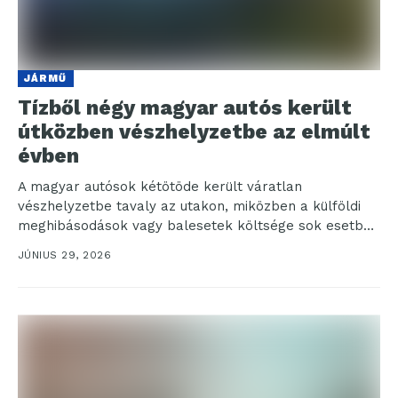
JÁRMŰ
Tízből négy magyar autós került
útközben vészhelyzetbe az elmúlt
évben
A magyar autósok kétötöde került váratlan
vészhelyzetbe tavaly az utakon, miközben a külföldi
meghibásodások vagy balesetek költsége sok esetben
több százezer forintra rúghat...
JÚNIUS 29, 2026