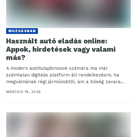
MOZGÁSBAN
Használt autó eladás online:
Appok, hirdetések vagy valami
más?
A modern autótulajdonosok számára ma már
számtalan digitális platform áll rendelkezésre, ha
megválnának régi járművüktől, ám a bőség zavara
gyakran több stresszel jár,...
MÁRCIUS 18, 2026