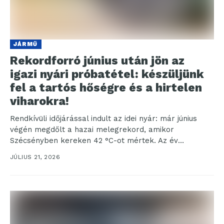
JÁRMŰ
Rekordforró június után jön az
igazi nyári próbatétel: készüljünk
fel a tartós hőségre és a hirtelen
viharokra!
Rendkívüli időjárással indult az idei nyár: már június
végén megdőlt a hazai melegrekord, amikor
Szécsényben kereken 42 °C-ot mértek. Az év
hagyományosan legmelegebb...
JÚLIUS 21, 2026