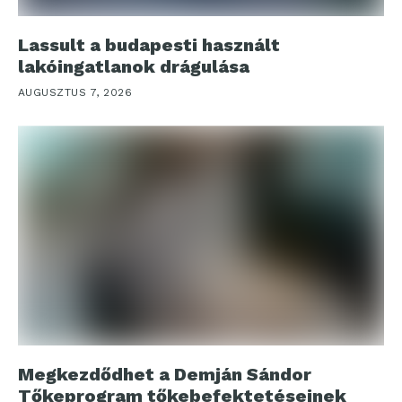
Lassult a budapesti használt
lakóingatlanok drágulása
AUGUSZTUS 7, 2026
Megkezdődhet a Demján Sándor
Tőkeprogram tőkebefektetéseinek