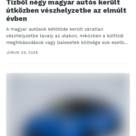
Tízből négy magyar autós került
útközben vészhelyzetbe az elmúlt
évben
A magyar autósok kétötöde került váratlan
vészhelyzetbe tavaly az utakon, miközben a külföldi
meghibásodások vagy balesetek költsége sok esetben
több százezer forintra rúghat...
JÚNIUS 29, 2026