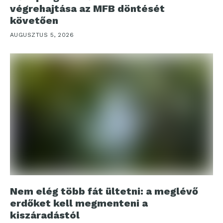
végrehajtása az MFB döntését
követően
AUGUSZTUS 5, 2026
Nem elég több fát ültetni: a meglévő
erdőket kell megmenteni a
kiszáradástól