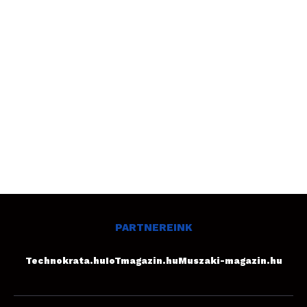
PARTNEREINK
Technokrata.hu
IoTmagazin.hu
Muszaki-magazin.hu