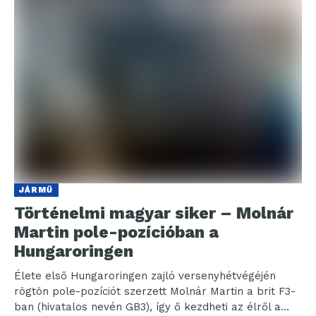
JÁRMŰ
Történelmi magyar siker – Molnár
Martin pole-pozícióban a
Hungaroringen
Élete első Hungaroringen zajló versenyhétvégéjén
rögtön pole-pozíciót szerzett Molnár Martin a brit F3-
ban (hivatalos nevén GB3), így ő kezdheti az élről a