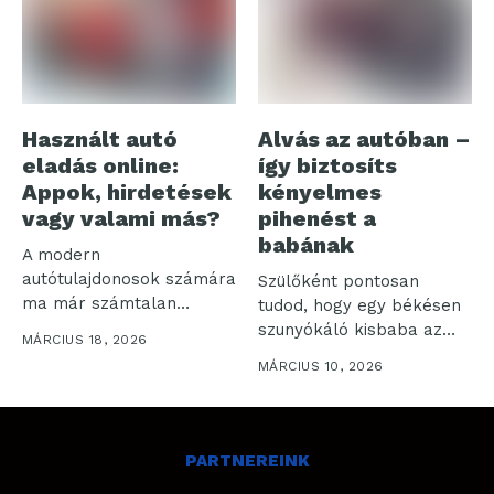
Használt autó
Alvás az autóban –
eladás online:
így biztosíts
Appok, hirdetések
kényelmes
vagy valami más?
pihenést a
babának
A modern
autótulajdonosok számára
Szülőként pontosan
ma már számtalan
tudod, hogy egy békésen
digitális platform áll
szunyókáló kisbaba az
MÁRCIUS 18, 2026
rendelkezésre, ha...
autóban a nyugodt...
MÁRCIUS 10, 2026
PARTNEREINK