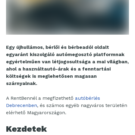
Egy újhullámos, bérlői és bérbeadói oldalt
egyaránt kiszolgáló autómegosztó platformnak
egyértelműen van létjogosultsága a mai világban,
ahol a használtautó-árak és a fenntartási
költségek is meglehetősen magasan
szárnyalnak.
A RentBennél a megfizethető
autóbérlés
Debrecenben
, és számos egyéb nagyváros területén
elérhető Magyarországon.
Kezdetek