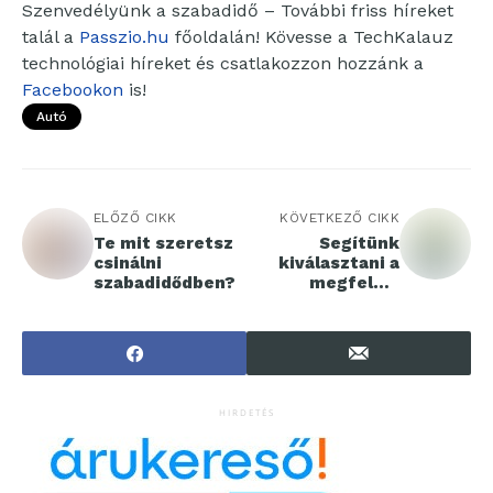
Szenvedélyünk a szabadidő – További friss híreket
talál a
Passzio.hu
főoldalán! Kövesse a TechKalauz
technológiai híreket és csatlakozzon hozzánk a
Facebookon
is!
Autó
ELŐZŐ CIKK
KÖVETKEZŐ CIKK
Te mit szeretsz
Segítünk
csinálni
kiválasztani a
szabadidődben?
megfelelő
kerámia
virágtartó
kaspót
HIRDETÉS