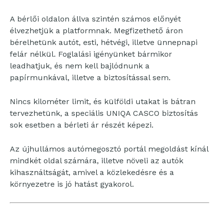
A bérlői oldalon állva szintén számos előnyét
élvezhetjük a platformnak. Megfizethető áron
bérelhetünk autót, esti, hétvégi, illetve ünnepnapi
felár nélkül. Foglalási igényünket bármikor
leadhatjuk, és nem kell bajlódnunk a
papírmunkával, illetve a biztosítással sem.
Nincs kilométer limit, és külföldi utakat is bátran
tervezhetünk, a speciális UNIQA CASCO biztosítás
sok esetben a bérleti ár részét képezi.
Az újhullámos autómegosztó portál megoldást kínál
mindkét oldal számára, illetve növeli az autók
kihasználtságát, amivel a közlekedésre és a
környezetre is jó hatást gyakorol.