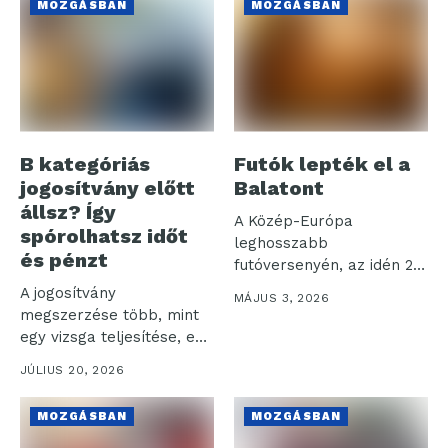
MOZGÁSBAN
MOZGÁSBAN
B kategóriás
Futók lepték el a
jogosítvány előtt
Balatont
állsz? Így
A Közép-Európa
spórolhatsz időt
leghosszabb
és pénzt
futóversenyén, az idén 20.
alkalommal
A jogosítvány
MÁJUS 3, 2026
megrendezett NN
megszerzése több, mint
Ultrabalatonon több...
egy vizsga teljesítése, ez
hosszú távú befektetés...
JÚLIUS 20, 2026
MOZGÁSBAN
MOZGÁSBAN