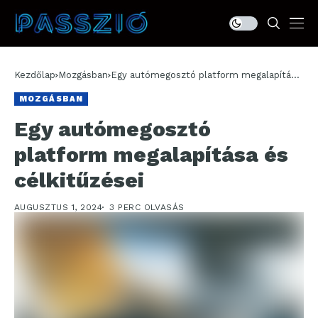
Kezdőlap
Mozgásban
Egy autómegosztó platform megalapítása
és célkitűzései
MOZGÁSBAN
Egy autómegosztó
platform megalapítása és
célkitűzései
AUGUSZTUS 1, 2024
3 PERC OLVASÁS