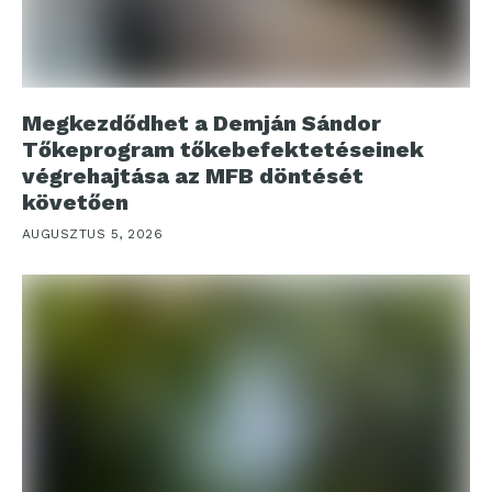
Megkezdődhet a Demján Sándor
Tőkeprogram tőkebefektetéseinek
végrehajtása az MFB döntését
követően
AUGUSZTUS 5, 2026