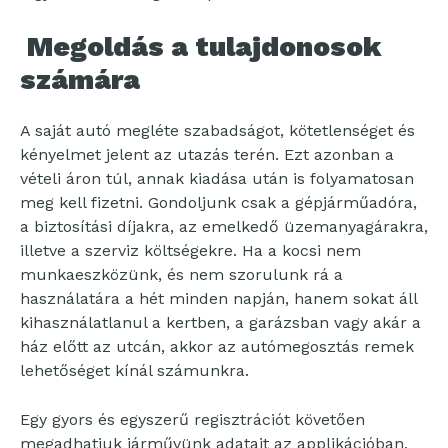
Megoldás a tulajdonosok
számára
A saját autó megléte szabadságot, kötetlenséget és
kényelmet jelent az utazás terén. Ezt azonban a
vételi áron túl, annak kiadása után is folyamatosan
meg kell fizetni. Gondoljunk csak a gépjárműadóra,
a biztosítási díjakra, az emelkedő üzemanyagárakra,
illetve a szerviz költségekre. Ha a kocsi nem
munkaeszközünk, és nem szorulunk rá a
használatára a hét minden napján, hanem sokat áll
kihasználatlanul a kertben, a garázsban vagy akár a
ház előtt az utcán, akkor az autómegosztás remek
lehetőséget kínál számunkra.
Egy gyors és egyszerű regisztrációt követően
megadhatjuk járművünk adatait az applikációban,