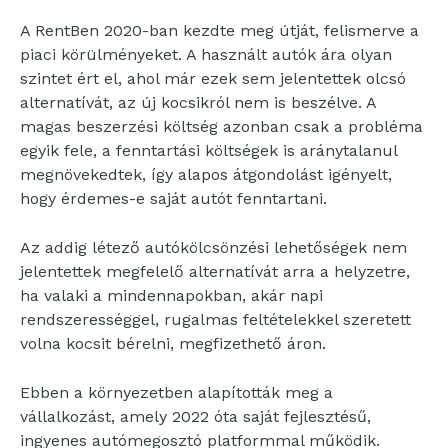
A RentBen 2020-ban kezdte meg útját, felismerve a
piaci körülményeket. A használt autók ára olyan
szintet ért el, ahol már ezek sem jelentettek olcsó
alternatívát, az új kocsikról nem is beszélve. A
magas beszerzési költség azonban csak a probléma
egyik fele, a fenntartási költségek is aránytalanul
megnövekedtek, így alapos átgondolást igényelt,
hogy érdemes-e saját autót fenntartani.
Az addig létező autókölcsönzési lehetőségek nem
jelentettek megfelelő alternatívát arra a helyzetre,
ha valaki a mindennapokban, akár napi
rendszerességgel, rugalmas feltételekkel szeretett
volna kocsit bérelni, megfizethető áron.
Ebben a környezetben alapították meg a
vállalkozást, amely 2022 óta saját fejlesztésű,
ingyenes autómegosztó platformmal működik.