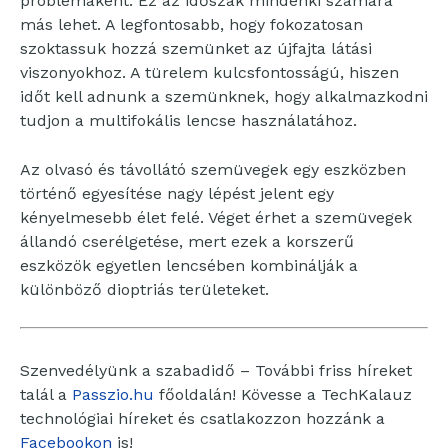
problémaként. Ez az időszak mindenki számára
más lehet. A legfontosabb, hogy fokozatosan
szoktassuk hozzá szemünket az újfajta látási
viszonyokhoz. A türelem kulcsfontosságú, hiszen
időt kell adnunk a szemünknek, hogy alkalmazkodni
tudjon a multifokális lencse használatához.
Az olvasó és távollátó szemüvegek egy eszközben
történő egyesítése nagy lépést jelent egy
kényelmesebb élet felé. Véget érhet a szemüvegek
állandó cserélgetése, mert ezek a korszerű
eszközök egyetlen lencsében kombinálják a
különböző dioptriás területeket.
Szenvedélyünk a szabadidő – További friss híreket
talál a
Passzio.hu
főoldalán! Kövesse a TechKalauz
technológiai híreket és csatlakozzon hozzánk a
Facebookon
is!