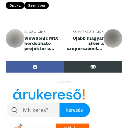
Optika
Szemüveg
ELŐZŐ CIKK
KÖVETKEZŐ CIKK
ViewSonic M1X
Újabb magyar
hordozható
siker a
projektor a
szuperszámítóg
tökéletes
épes világban
útitárs a valódi
szabadságot
kedvelőknek
HIRDETÉS