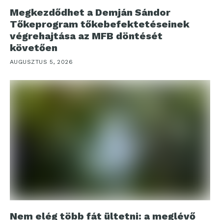
Megkezdődhet a Demján Sándor
Tőkeprogram tőkebefektetéseinek
végrehajtása az MFB döntését
követően
AUGUSZTUS 5, 2026
Nem elég több fát ültetni: a meglévő