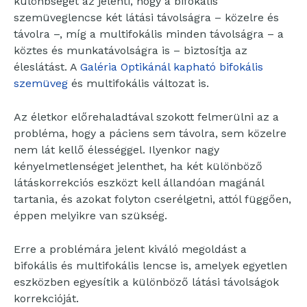
különbséget az jelenti, hogy a bifokális
szemüveglencse két látási távolságra – közelre és
távolra –, míg a multifokális minden távolságra – a
köztes és munkatávolságra is – biztosítja az
éleslátást. A
Galéria Optikánál kapható bifokális
szemüveg
és multifokális változat is.
Az életkor előrehaladtával szokott felmerülni az a
probléma, hogy a páciens sem távolra, sem közelre
nem lát kellő élességgel. Ilyenkor nagy
kényelmetlenséget jelenthet, ha két különböző
látáskorrekciós eszközt kell állandóan magánál
tartania, és azokat folyton cserélgetni, attól függően,
éppen melyikre van szükség.
Erre a problémára jelent kiváló megoldást a
bifokális és multifokális lencse is, amelyek egyetlen
eszközben egyesítik a különböző látási távolságok
korrekcióját.