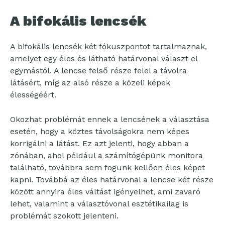
A bifokális lencsék
A bifokális lencsék két fókuszpontot tartalmaznak,
amelyet egy éles és látható határvonal választ el
egymástól. A lencse felső része felel a távolra
látásért, míg az alsó része a közeli képek
élességéért.
Okozhat problémát ennek a lencsének a választása
esetén, hogy a köztes távolságokra nem képes
korrigálni a látást. Ez azt jelenti, hogy abban a
zónában, ahol például a számítógépünk monitora
található, továbbra sem fogunk kellően éles képet
kapni. Továbbá az éles határvonal a lencse két része
között annyira éles váltást igényelhet, ami zavaró
lehet, valamint a választóvonal esztétikailag is
problémát szokott jelenteni.