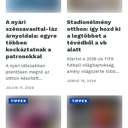
A nyári
Stadionélmény
szénsavasital-láz
otthon: így hozd ki
árnyoldala: egyre
a legtöbbet a
többen
tévédből a vb
kockáztatnak a
alatt
patronokkal
Startol a 2026-os FIFA
futball-világbajnokság,
A nyári időszakban
amely világszerte több
jelentősen megnő az
milliárd nézőt vonz a...
otthon készített
JÚNIUS 19, 2026
szénsavas italok iránti
JÚLIUS 17, 2026
igény,...
TIPPEK
TIPPEK