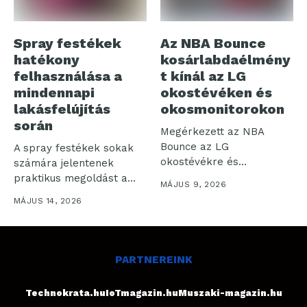
Spray festékek
Az NBA Bounce
hatékony
kosárlabdaélmény
felhasználása a
t kínál az LG
mindennapi
okostévéken és
lakásfelújítás
okosmonitorokon
során
Megérkezett az NBA
Bounce az LG
A spray festékek sokak
okostévékre és
számára jelentenek
okosmonitorokra: az LG
praktikus megoldást a
MÁJUS 9, 2026
Electronics...
lakásfelújítás során. Bár...
MÁJUS 14, 2026
PARTNEREINK
Technokrata.hu
IoTmagazin.hu
Muszaki-magazin.hu