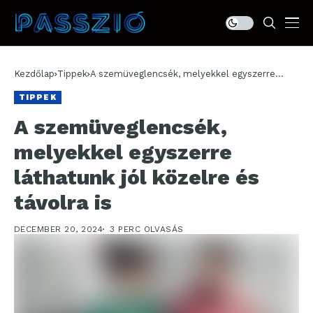
Kezdőlap
Tippek
A szemüveglencsék, melyekkel egyszerre
láthatunk jól közelre és távolra is
TIPPEK
A szemüveglencsék,
melyekkel egyszerre
láthatunk jól közelre és
távolra is
DECEMBER 20, 2024
3 PERC OLVASÁS