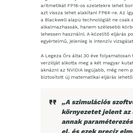
aritmetikát FP16-os szeletekre lehet bo
azt vissza lehet alakítani FP64-re. Az íg
a Blackwell alapú technológiát ne csak 
alkalmazhassák, hanem szélesebb körben
lehessen használni. A közelítő eljárá
egyértelmű, jelenleg is intenzív vizsgála
A Legeza Örs által 30 éve folyamatosan 
verzióját alkotta meg a két magyar kut
aknázni az NVIDIA legújabb, még nem p
biztosított új matematikai eljárás lehető
„A szimulációs szoft
környezetet jelent az
annak paraméterezésé
el, és ezek precíz elm