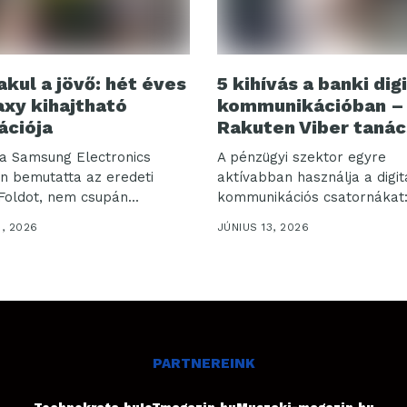
akul a jövő: hét éves
5 kihívás a banki digi
axy kihajtható
kommunikációban –
ációja
Rakuten Viber tanác
a Samsung Electronics
A pénzügyi szektor egyre
n bemutatta az eredeti
aktívabban használja a digit
Foldot, nem csupán...
kommunikációs csatornákat:
Rakuten...
3, 2026
JÚNIUS 13, 2026
PARTNEREINK