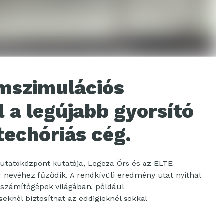
mszimulációs
l a legújabb gyorsító
techóriás cég.
Kutatóközpont kutatója, Legeza Örs és az ELTE
 nevéhez fűződik. A rendkívüli eredmény utat nyithat
rszámítógépek világában, például
knél biztosíthat az eddigieknél sokkal