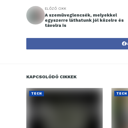
ELŐZŐ CIKK
A szemüveglencsék, melyekkel
egyszerre láthatunk jól közelre és
távolra is
KAPCSOLÓDÓ CIKKEK
TECH
TECH