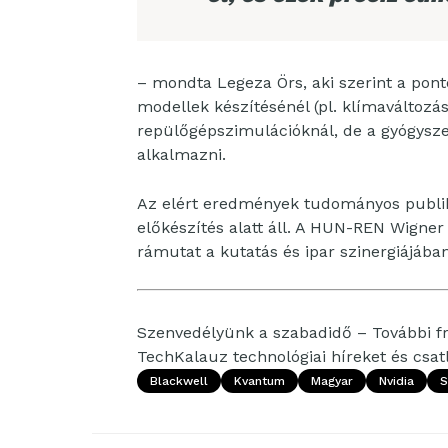
– mondta Legeza Örs, aki szerint a pont
modellek készítésénél (pl. klímaváltozá
repülőgépszimulációknál, de a gyógysze
alkalmazni.
Az elért eredmények tudományos publik
előkészítés alatt áll. A HUN-REN Wigne
rámutat a kutatás és ipar szinergiájában
Szenvedélyünk a szabadidő – További fri
TechKalauz technológiai híreket és csa
Blackwell
Kvantum
Magyar
Nvidia
S