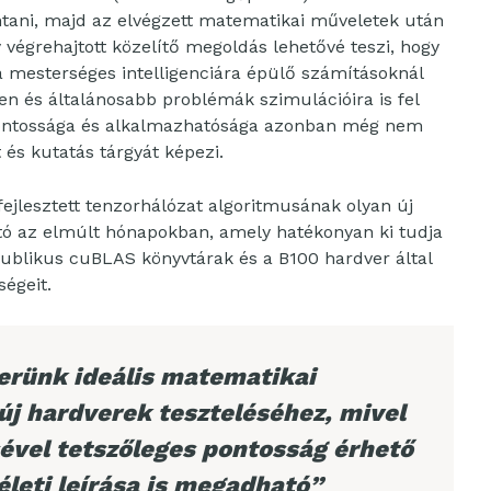
ntani, majd az elvégzett matematikai műveletek után
y végrehajtott közelítő megoldás lehetővé teszi, hogy
a mesterséges intelligenciára épülő számításoknál
 és általánosabb problémák szimulációira is fel
s pontossága és alkalmazhatósága azonban még nem
t és kutatás tárgyát képezi.
fejlesztett tenzorhálózat algoritmusának olyan új
ató az elmúlt hónapokban, amely hatékonyan ki tudja
ublikus cuBLAS könyvtárak és a B100 hardver által
ségeit.
verünk ideális matematikai
 új hardverek teszteléséhez, mivel
vel tetszőleges pontosság érhető
életi leírása is megadható”