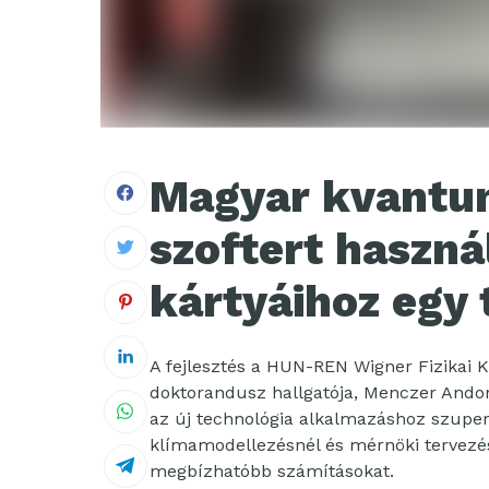
Magyar kvantu
szoftert haszná
kártyáihoz egy 
A fejlesztés a HUN-REN Wigner Fizikai 
doktorandusz hallgatója, Menczer Andor
az új technológia alkalmazáshoz szupe
klímamodellezésnél és mérnöki tervezése
megbízhatóbb számításokat.