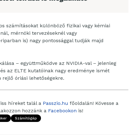
os számításokat különböző fizikai vagy kémiai
snál, mérnöki tervezéseknél vagy
riparban is) nagy pontossággal tudják majd
álása – együttműködve az NVIDIA-val – jelenleg
r és az ELTE kutatóinak nagy eredménye ismét
 rejlő óriási lehetőségekre.
ss híreket talál a
Passzio.hu
főoldalán! Kövesse a
tlakozzon hozzánk a
Facebookon
is!
iker
Számítógép