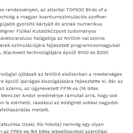
s rendezvényén, az atlantai TOP500 Birds of a
techcég a magyar kvantumszimulációs szoftver
gújabb gyorsító kártyáit és annak numerikus
 Wigner Fizikai Kutatóközpont tudományos
doktorandusz hallgatója az NVIDIA-val szoros
rek szimulációjára fejlesztett programcsomagjukat
b, Blackwell technológiájára épülő B100 és B200
ológiai újításait az NVIDIA elsősorban a mesterséges
ire épülő iparágak kiszolgálására fejlesztette ki. Bár az
ész számú, az úgynevezett FP16-os (16 bites
s Menczer Andor eredménye rámutat arra, hogy sok
on is elérhető, ráadásul az eddiginél sokkal nagyobb
afelhasználás mellett.
atsuhisa Ozaki, Rio Yokota) nemrég egy olyan
en az FP64-es (64 bites lebegőpontos) számítási