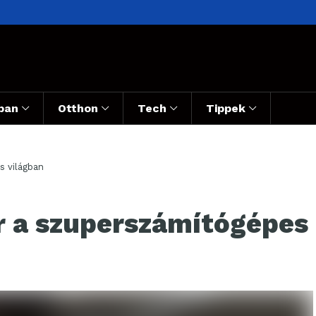
ban
Otthon
Tech
Tippek
s világban
r a szuperszámítógépes