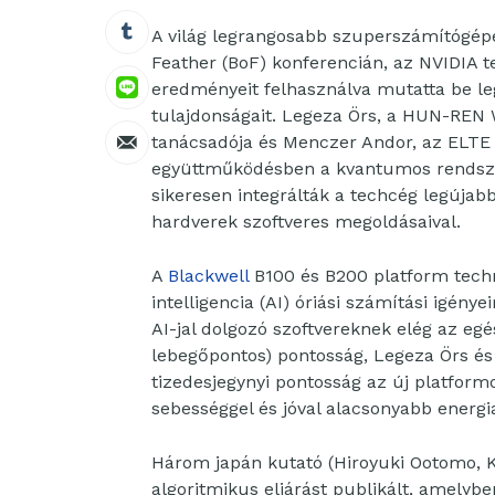
A világ legrangosabb szuperszámítógépe
Feather (BoF) konferencián, az NVIDIA 
eredményeit felhasználva mutatta be le
tulajdonságait. Legeza Örs, a HUN-REN
tanácsadója és Menczer Andor, az ELTE 
együttműködésben a kvantumos rendsze
sikeresen integrálták a techcég legújab
hardverek szoftveres megoldásaival.
A
Blackwell
B100 és B200 platform techn
intelligencia (AI) óriási számítási igénye
AI-jal dolgozó szoftvereknek elég az eg
lebegőpontos) pontosság, Legeza Örs é
tizedesjegynyi pontosság az új platform
sebességgel és jóval alacsonyabb energi
Három japán kutató (Hiroyuki Ootomo, K
algoritmikus eljárást publikált, amelyb