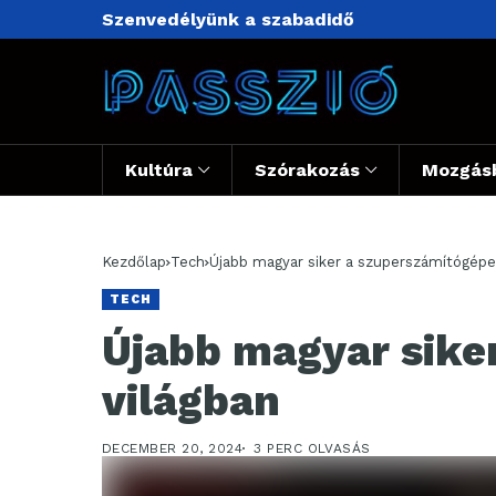
Szenvedélyünk a szabadidő
Kultúra
Szórakozás
Mozgás
Kezdőlap
Tech
Újabb magyar siker a szuperszámítógépe
TECH
Újabb magyar sike
világban
DECEMBER 20, 2024
3 PERC OLVASÁS