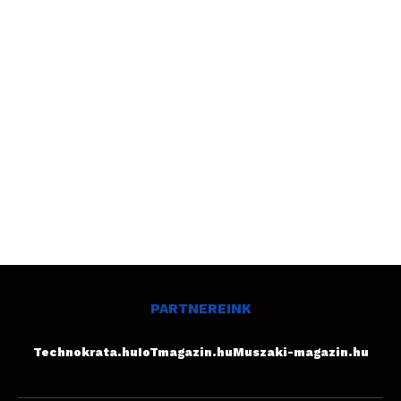
PARTNEREINK
Technokrata.hu
IoTmagazin.hu
Muszaki-magazin.hu