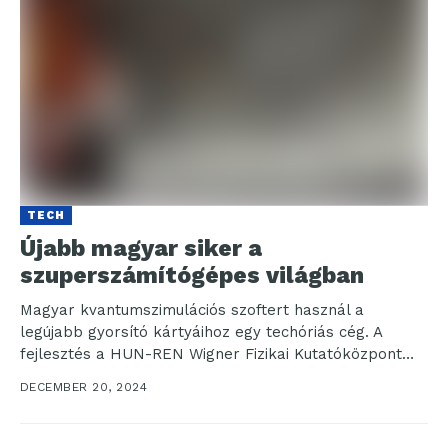
TECH
Újabb magyar siker a
szuperszámítógépes világban
Magyar kvantumszimulációs szoftert használ a
legújabb gyorsító kártyáihoz egy techóriás cég. A
fejlesztés a HUN-REN Wigner Fizikai Kutatóközpont
kutatója, Legeza Örs és az...
DECEMBER 20, 2024