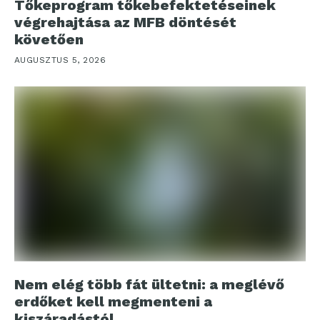
Tőkeprogram tőkebefektetéseinek
végrehajtása az MFB döntését
követően
AUGUSZTUS 5, 2026
Nem elég több fát ültetni: a meglévő
erdőket kell megmenteni a
kiszáradástól