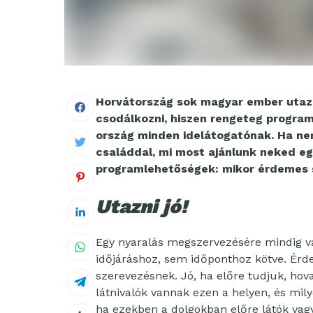
Horvátország sok magyar ember utazás
csodálkozni, hiszen rengeteg program
ország minden idelátogatónak. Ha ne
családdal, mi most ajánlunk neked egy
programlehetőségek: mikor érdemes s
Utazni jó!
Egy nyaralás megszervezésére mindig v
időjáráshoz, sem időponthoz kötve. Érde
szerevezésnek. Jó, ha előre tudjuk, hov
látnivalók vannak ezen a helyen, és mily
ha ezekben a dolgokban előre látók vag