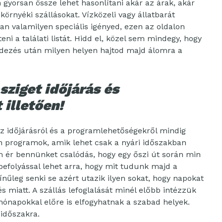
 gyorsan össze lehet hasonlítani akár az árak, akár
környéki szállásokat. Vízközeli vagy állatbarát
an valamilyen speciális igényed, ezen az oldalon
ni a találati listát. Hidd el, közel sem mindegy, hogy
fedezés után milyen helyen hajtod majd álomra a
ziget időjárás és
illetően!
 időjárásról és a programlehetőségekről mindig
n programok, amik lehet csak a nyári időszakban
em ér bennünket csalódás, hogy egy őszi út során min
 befolyással lehet arra, hogy mit tudunk majd a
zínűleg senki se azért utazik ilyen sokat, hogy napokat
 miatt. A szállás lefoglalását minél előbb intézzük
hónapokkal előre is elfogyhatnak a szabad helyek.
 időszakra.