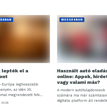
ÁSBAN
MOZGÁSBAN
 lepték el a
Használt autó eladá
ont
online: Appok, hird
vagy valami más?
p-Európa leghosszabb
senyén, az idén 20.
A modern autótulajdonosok
mmal megrendezett NN
számára ma már számtalan
latonon több...
digitális platform áll rendel
, 2026
ha...