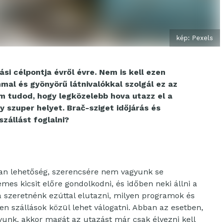
kép: Pexels
i célpontja évről évre. Nem is kell ezen
mal és gyönyörű látnivalókkal szolgál ez az
m tudod, hogy legközelebb hova utazz el a
 szuper helyet. Brač-sziget időjárás és
zállást foglalni?
an lehetőség, szerencsére nem vagyunk se
mes kicsit előre gondolkodni, és időben neki állni a
a szeretnénk ezúttal elutazni, milyen programok és
en szállások közül lehet válogatni. Abban az esetben,
yunk, akkor magát az utazást már csak élvezni kell