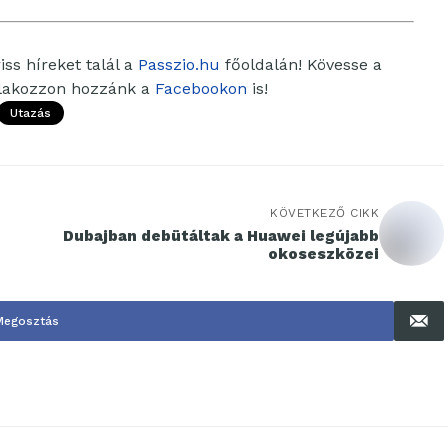
ss híreket talál a
Passzio.hu
főoldalán! Kövesse a
tlakozzon hozzánk a
Facebookon
is!
Utazás
KÖVETKEZŐ CIKK
Dubajban debütáltak a Huawei legújabb
okoseszközei
Megosztás