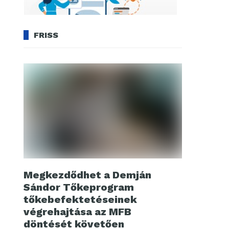
FRISS
Megkezdődhet a Demján
Sándor Tőkeprogram
tőkebefektetéseinek
végrehajtása az MFB
döntését követően