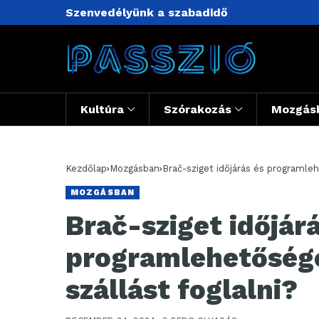
Szenvedélyünk a szabadidő
Kultúra
Szórakozás
Mozgás
Kezdőlap
Mozgásban
Brač-sziget időjárás és programle
MOZGÁSBAN
Brač-sziget időjár
programlehetőség
szállást foglalni?