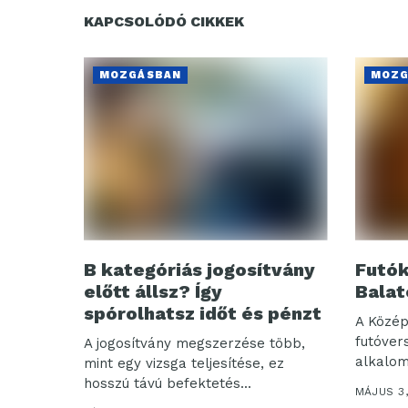
KAPCSOLÓDÓ CIKKEK
MOZGÁSBAN
MOZG
B kategóriás jogosítvány
Futók
előtt állsz? Így
Balat
spórolhatsz időt és pénzt
A Közé
futóver
A jogosítvány megszerzése több,
alkalo
mint egy vizsga teljesítése, ez
Ultraba
hosszú távú befektetés...
MÁJUS 3