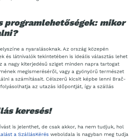
és programlehetőségek: mikor
lni?
elyszíne a nyaralásoknak. Az ország közepén
 és látnivalók tekintetében is ideális választás lehet
Ez a nagy kiterjedésű sziget minden napra tartogat
elmének megismeréséről, vagy a gyönyörű természet
álni a számításait. Célszerű kicsit képbe lenni Brač-
efolyásolhatja az utazás időpontját, így a szállás
lás keresés!
ívást is jelenthet, de csak akkor, ha nem tudjuk, hol
lalást a SzállásKérés
weboldala is nagyban meg tudja