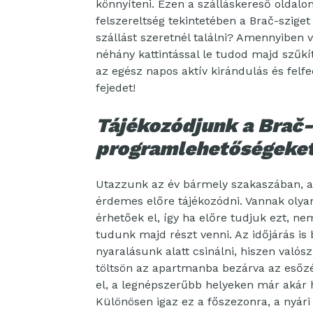
könnyíteni. Ezen a szálláskereső oldalon
felszereltség tekintetében a Brač-sziget 
szállást szeretnél találni? Amennyiben v
néhány kattintással le tudod majd szűkíte
az egész napos aktív kirándulás és fel
fejedet!
Tájékozódjunk a Brač-s
programlehetőségeket 
Utazzunk az év bármely szakaszában, az
érdemes előre tájékozódni. Vannak olya
érhetőek el, így ha előre tudjuk ezt, n
tudunk majd részt venni. Az időjárás is
nyaralásunk alatt csinálni, hiszen valós
töltsön az apartmanba bezárva az esőzés
el, a legnépszerűbb helyeken már akár 
Különösen igaz ez a főszezonra, a nyári