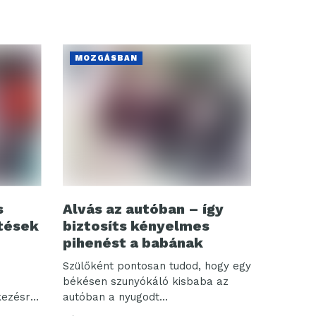
MOZGÁSBAN
s
Alvás az autóban – így
etések
biztosíts kényelmes
pihenést a babának
Szülőként pontosan tudod, hogy egy
békésen szunyókáló kisbaba az
kezésre,
autóban a nyugodt...