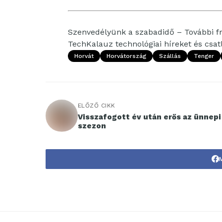
Szenvedélyünk a szabadidő – További fri
TechKalauz technológiai híreket és csa
Horvát
Horvátország
Szállás
Tenger
ELŐZŐ CIKK
Visszafogott év után erős az ünnepi
szezon