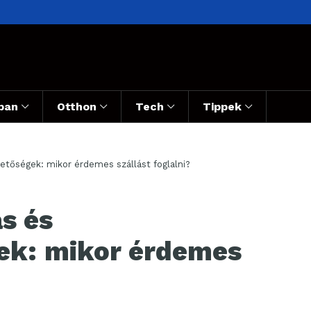
ban
Otthon
Tech
Tippek
hetőségek: mikor érdemes szállást foglalni?
ás és
ek: mikor érdemes