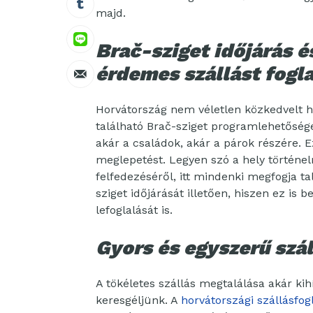
majd.
Brač-sziget időjárás 
érdemes szállást fogla
Horvátország nem véletlen közkedvelt h
található Brač-sziget programlehetőségek
akár a családok, akár a párok részére. 
meglepetést. Legyen szó a hely történ
felfedezéséről, itt mindenki megfogja tal
sziget időjárását illetően, hiszen ez is b
lefoglalását is.
Gyors és egyszerű szál
A tökéletes szállás megtalálása akár kih
keresgéljünk. A
horvátországi szállásfog