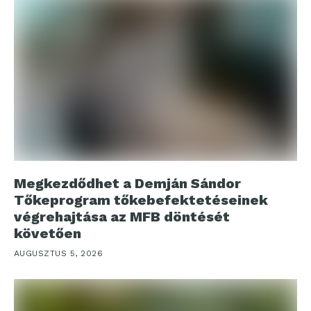
Megkezdődhet a Demján Sándor
Tőkeprogram tőkebefektetéseinek
végrehajtása az MFB döntését
követően
AUGUSZTUS 5, 2026