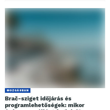
MOZGÁSBAN
Brač-sziget időjárás és
programlehetőségek: mikor