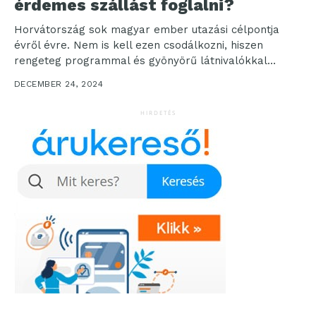
érdemes szállást foglalni?
Horvátország sok magyar ember utazási célpontja
évről évre. Nem is kell ezen csodálkozni, hiszen
rengeteg programmal és gyönyörű látnivalókkal
szolgál ez az ország...
DECEMBER 24, 2024
HIRDETÉS