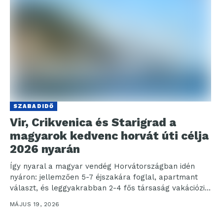
SZABADIDŐ
Vir, Crikvenica és Starigrad a
magyarok kedvenc horvát úti célja
2026 nyarán
Így nyaral a magyar vendég Horvátországban idén
nyáron: jellemzően 5-7 éjszakára foglal, apartmant
választ, és leggyakrabban 2-4 fős társaság vakációzik
együtt. A foglalások...
MÁJUS 19, 2026