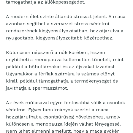
támogathatja az állóképességedet.
A modern élet szinte állandó stresszt jelent. A maca
azonban segíthet a szervezet stresszvédelmi
rendszerének kiegyensúlyozásában, hozzájárulva a
nyugodtabb, kiegyensúlyozottabb közérzethez.
Különösen népszerű a nők körében, hiszen
enyhítheti a menopauza kellemetlen tüneteit, mint
például a hőhullámokat és az éjszakai izzadást.
Ugyanakkor a férfiak számára is számos előnyt
kínál, például támogathatja a termékenységet és
javíthatja a spermaszámot.
Az évek múlásával egyre fontosabbá válik a csontok
védelme. Egyes tanulmányok szerint a maca
hozzájárulhat a csontsűrűség növeléséhez, amely
különösen a menopauza idején válhat lényegessé.
Nem lehet elmenni amellett, hogy a maca gyökér