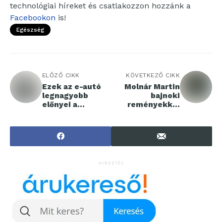
technológiai híreket és csatlakozzon hozzánk a
Facebookon
is!
Egészség
ELŐZŐ CIKK
KÖVETKEZŐ CIKK
Ezek az e-autó
Molnár Martin
legnagyobb
bajnoki
előnyei a
reményekkel
magyarok
folytatja útját az
szerint
F1 felé
HIRDETÉS