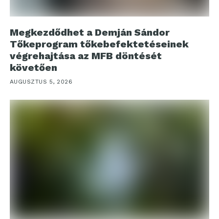
Megkezdődhet a Demján Sándor
Tőkeprogram tőkebefektetéseinek
végrehajtása az MFB döntését
követően
AUGUSZTUS 5, 2026