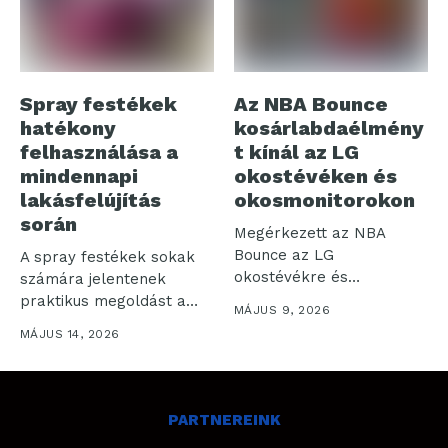
Spray festékek
Az NBA Bounce
hatékony
kosárlabdaélmény
felhasználása a
t kínál az LG
mindennapi
okostévéken és
lakásfelújítás
okosmonitorokon
során
Megérkezett az NBA
Bounce az LG
A spray festékek sokak
okostévékre és
számára jelentenek
okosmonitorokra: az LG
praktikus megoldást a
MÁJUS 9, 2026
Electronics...
lakásfelújítás során. Bár...
MÁJUS 14, 2026
PARTNEREINK