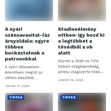
A nyári
Stadionélmény
szénsavasital-láz
otthon: így hozd ki
árnyoldala: egyre
a legtöbbet a
többen
tévédből a vb
kockáztatnak a
alatt
patronokkal
Startol a 2026-os FIFA
futball-világbajnokság,
A nyári időszakban
amely világszerte több
jelentősen megnő az
milliárd nézőt vonz a...
otthon készített
JÚNIUS 19, 2026
szénsavas italok iránti
JÚLIUS 17, 2026
igény,...
TIPPEK
TIPPEK