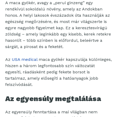
A maca gyökér, avagy a „perui ginzeng” egy
rendkívül sokoldalú növény, amely az Andokban
honos. A helyi lakosok évszázadok óta használják az
egészség megőrzésére, és most már világszerte is
egyre nagyobb figyelmet kap. Ez a keresztesvirágú
zöldség – amely leginkább egy kisebb, kerek retekre
hasonlít – több színben is előfordul, beleértve a
sárgát, a pirosat és a feketét.
Az
USA medical
maca gyökér kapszulája különleges,
hiszen a három legfontosabb szín változatát
egyesíti, ráadásként pedig fekete borsot is
tartalmaz, amely elősegíti a hatóanyagok jobb
felszívódását.
Az egyensúly megtalálása
Az egyensúly fenntartása a mai világban nem