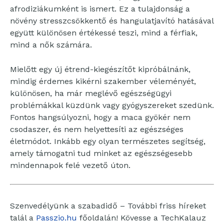
afrodiziákumként is ismert. Ez a tulajdonság a
növény stresszcsökkentő és hangulatjavító hatásával
együtt különösen értékessé teszi, mind a férfiak,
mind a nők számára.
Mielőtt egy új étrend-kiegészítőt kipróbálnánk,
mindig érdemes kikérni szakember véleményét,
különösen, ha már meglévő egészségügyi
problémákkal küzdünk vagy gyógyszereket szedünk.
Fontos hangsúlyozni, hogy a maca gyökér nem
csodaszer, és nem helyettesíti az egészséges
életmódot. Inkább egy olyan természetes segítség,
amely támogatni tud minket az egészségesebb
mindennapok felé vezető úton.
Szenvedélyünk a szabadidő – További friss híreket
talál a
Passzio.hu
főoldalán! Kövesse a TechKalauz