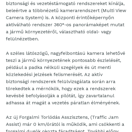
biztonsági és vezetéstámogató rendszereket kínálja,
beleértve a többnézetű kamerarendszert (Multi View
Camera System) is. A központi érintőképernyőn
aktiválható rendszer 360°-os panorámaképet mutat
a jármű környezetéről, választható oldal- vagy
felülnézetben.
A széles látószögű, nagyfelbontású kamera lehetővé
teszi a jármű környezetének pontosabb észlelését,
például a padka nélküli szegélyek és út menti
közlekedési jelzések felismerését. Az aktív
biztonsági rendszerek felülvizsgálata során arra
törekedtek a mérnökök, hogy ezek a rendszerek
kevésbé befolyásolják a pilótát, így zavartalanul
adhassa át magát a vezetés páratlan élményének.
Az új Forgalmi Torlódás Asszisztens, (Traffic Jam
Assist) már 0 km/órától is működik, ami csökkenti a
forgalmi dugók okozta fáradtságot. További előny,