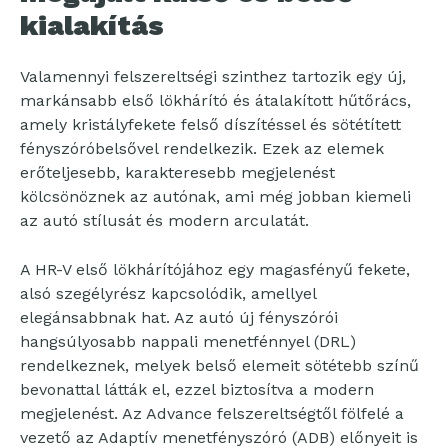
kialakítás
Valamennyi felszereltségi szinthez tartozik egy új,
markánsabb első lökhárító és átalakított hűtőrács,
amely kristályfekete felső díszítéssel és sötétített
fényszóróbelsővel rendelkezik. Ezek az elemek
erőteljesebb, karakteresebb megjelenést
kölcsönöznek az autónak, ami még jobban kiemeli
az autó stílusát és modern arculatát.
A HR-V első lökhárítójához egy magasfényű fekete,
alsó szegélyrész kapcsolódik, amellyel
elegánsabbnak hat. Az autó új fényszórói
hangsúlyosabb nappali menetfénnyel (DRL)
rendelkeznek, melyek belső elemeit sötétebb színű
bevonattal látták el, ezzel biztosítva a modern
megjelenést. Az Advance felszereltségtől fölfelé a
vezető az Adaptív menetfényszóró (ADB) előnyeit is