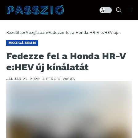
Kezdőlap
Mozgásban
Fedezze fel a Honda HR-V e:HEV új
kínálatát
MOZGÁSBAN
Fedezze fel a Honda HR-V
e:HEV új kínálatát
JANUÁR 22, 2025
4 PERC OLVASÁS