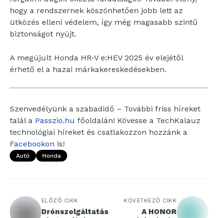
hogy a rendszernek köszönhetően jobb lett az
ütközés elleni védelem, így még magasabb szintű
biztonságot nyújt.
A megújult Honda HR-V e:HEV 2025 év elejétől
érhető el a hazai márkakereskedésekben.
Szenvedélyünk a szabadidő – További friss híreket
talál a
Passzio.hu
főoldalán! Kövesse a TechKalauz
technológiai híreket és csatlakozzon hozzánk a
Facebookon
is!
Autó
Honda
ELŐZŐ CIKK
KÖVETKEZŐ CIKK
Drónszolgáltatás
A HONOR