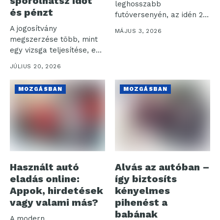
spórolhatsz időt
leghosszabb
és pénzt
futóversenyén, az idén 20.
alkalommal
A jogosítvány
MÁJUS 3, 2026
megrendezett NN
megszerzése több, mint
Ultrabalatonon több...
egy vizsga teljesítése, ez
hosszú távú befektetés...
JÚLIUS 20, 2026
MOZGÁSBAN
MOZGÁSBAN
Használt autó
Alvás az autóban –
eladás online:
így biztosíts
Appok, hirdetések
kényelmes
vagy valami más?
pihenést a
babának
A modern