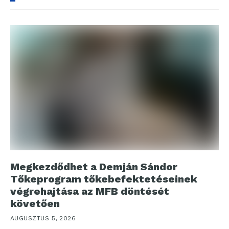
Megkezdődhet a Demján Sándor
Tőkeprogram tőkebefektetéseinek
végrehajtása az MFB döntését
követően
AUGUSZTUS 5, 2026