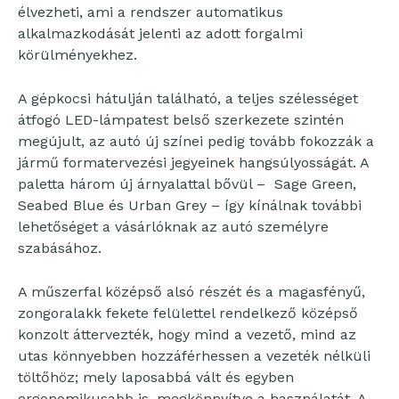
élvezheti, ami a rendszer automatikus
alkalmazkodását jelenti az adott forgalmi
körülményekhez.
A gépkocsi hátulján található, a teljes szélességet
átfogó LED-lámpatest belső szerkezete szintén
megújult, az autó új színei pedig tovább fokozzák a
jármű formatervezési jegyeinek hangsúlyosságát. A
paletta három új árnyalattal bővül – Sage Green,
Seabed Blue és Urban Grey – így kínálnak további
lehetőséget a vásárlóknak az autó személyre
szabásához.
A műszerfal középső alsó részét és a magasfényű,
zongoralakk fekete felülettel rendelkező középső
konzolt áttervezték, hogy mind a vezető, mind az
utas könnyebben hozzáférhessen a vezeték nélküli
töltőhöz; mely laposabbá vált és egyben
ergonomikusabb is, megkönnyítve a használatát. A