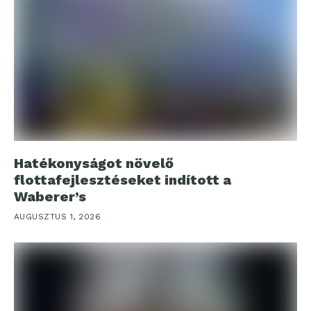
Hatékonyságot növelő
flottafejlesztéseket indított a
Waberer’s
AUGUSZTUS 1, 2026