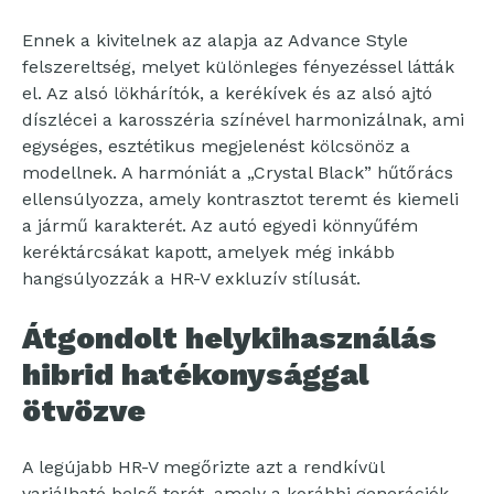
Ennek a kivitelnek az alapja az Advance Style
felszereltség, melyet különleges fényezéssel látták
el. Az alsó lökhárítók, a kerékívek és az alsó ajtó
díszlécei a karosszéria színével harmonizálnak, ami
egységes, esztétikus megjelenést kölcsönöz a
modellnek. A harmóniát a „Crystal Black” hűtőrács
ellensúlyozza, amely kontrasztot teremt és kiemeli
a jármű karakterét. Az autó egyedi könnyűfém
keréktárcsákat kapott, amelyek még inkább
hangsúlyozzák a HR-V exkluzív stílusát.
Átgondolt helykihasználás
hibrid hatékonysággal
ötvözve
A legújabb HR-V megőrizte azt a rendkívül
variálható belső terét, amely a korábbi generációk