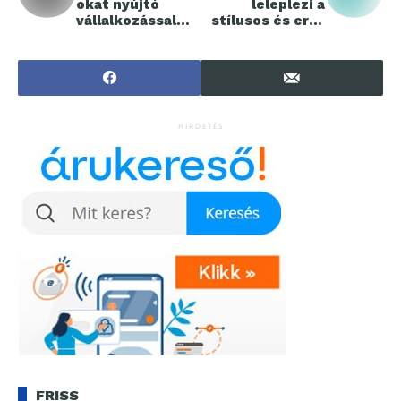
okat nyújtó
leleplezi a
vállalkozással
stílusos és erős
erősítette meg
teljesítményű
kapcsolatát a
HONOR X8c-t
Széchenyi István
Egyetem
HIRDETÉS
FRISS