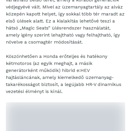
védjegyévé vált. Mivel az üzemanyagtartály az alváz
közepén kapott helyet, így sokkal több tér maradt az
első ülések alatt. Ez a kialakítás lehetővé teszi a
hátsó „Magic Seats” ülésrendszer használatát,
amely igény szerint lehajtható vagy felhajtható, így
növelve a csomagtér módosítását.
Köszönhetően a Honda erőteljes és hatékony
kétmotoros (az egyik meghajt, a másik
generátorként működik) hibrid e:HEV
hajtásláncának, amely kiemelkedő üzemanyag-
takarékosságot biztosít, a legújabb HR-V dinamikus
vezetési élményt is kínál.