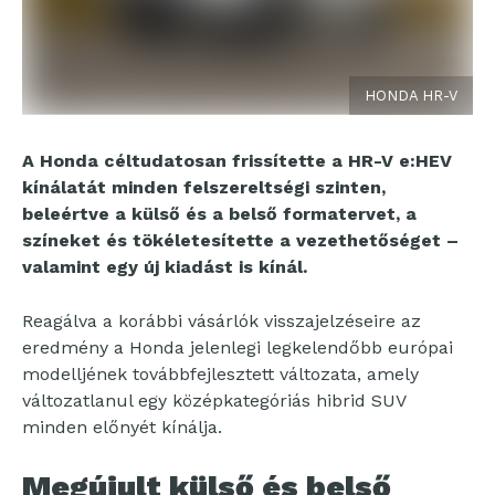
HONDA HR-V
A Honda céltudatosan frissítette a HR-V e:HEV
kínálatát minden felszereltségi szinten,
beleértve a külső és a belső formatervet, a
színeket és tökéletesítette a vezethetőséget –
valamint egy új kiadást is kínál.
Reagálva a korábbi vásárlók visszajelzéseire az
eredmény a Honda jelenlegi legkelendőbb európai
modelljének továbbfejlesztett változata, amely
változatlanul egy középkategóriás hibrid SUV
minden előnyét kínálja.
Megújult külső és belső