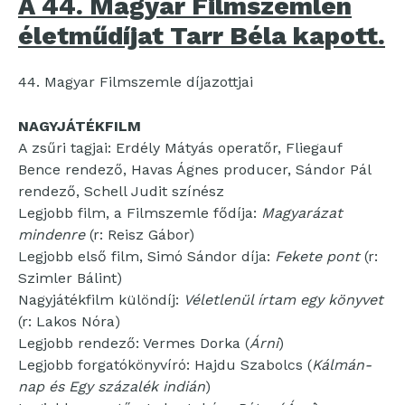
A 44. Magyar Filmszemlén
életműdíjat Tarr Béla kapott.
44. Magyar Filmszemle díjazottjai
NAGYJÁTÉKFILM
A zsűri tagjai: Erdély Mátyás operatőr, Fliegauf
Bence rendező, Havas Ágnes producer, Sándor Pál
rendező, Schell Judit színész
Legjobb film, a Filmszemle fődíja:
Magyarázat
mindenre
(r: Reisz Gábor)
Legjobb első film, Simó Sándor díja:
Fekete pont
(r:
Szimler Bálint)
Nagyjátékfilm különdíj:
Véletlenül írtam egy könyvet
(r: Lakos Nóra)
Legjobb rendező: Vermes Dorka (
Árni
)
Legjobb forgatókönyvíró: Hajdu Szabolcs (
Kálmán-
nap és Egy százalék indián
)