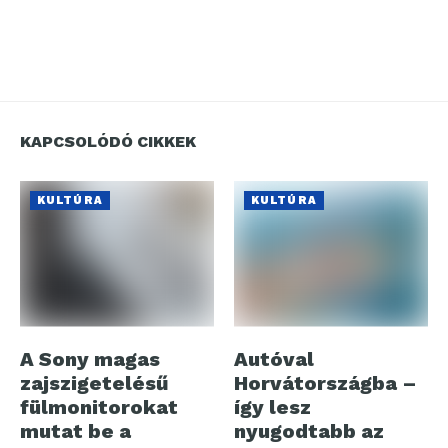
KAPCSOLÓDÓ CIKKEK
KULTÚRA
KULTÚRA
A Sony magas
Autóval
zajszigetelésű
Horvátországba –
fülmonitorokat
így lesz
mutat be a
nyugodtabb az