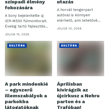
színpadi élmény
utazás
fokozására
A horvát tengerpart
autóval is könnyen
A Sony bejelentette új
elérhető, ami lehetővé
IER-M500 fülmonitorait.
teszi, hogy saját...
Évekig tartó fejlesztés
JÚLIUS 10, 2026
eredményeként
JÚLIUS 15, 2026
kialakított,
professzionális...
KULTÚRA
KULTÚRA
A park mindenkié
Áprilisban
– egyszerű
kivirágzik az
illemszabályok a
újcirkusz a Nehru
parkokba
parton és a
látogatóknak
Trafóban!