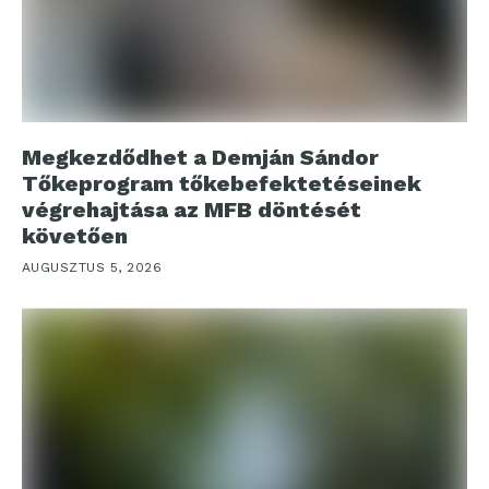
Megkezdődhet a Demján Sándor
Tőkeprogram tőkebefektetéseinek
végrehajtása az MFB döntését
követően
AUGUSZTUS 5, 2026