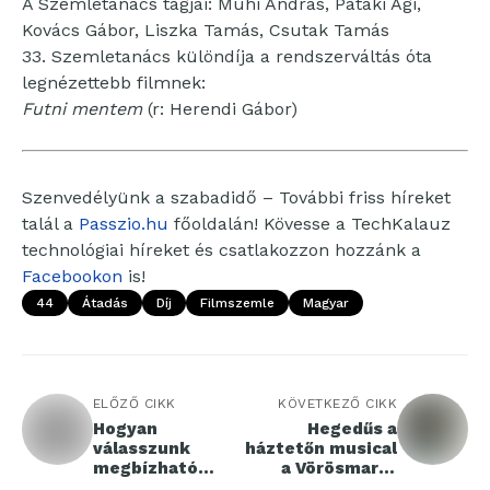
A Szemletanács tagjai: Muhi András, Pataki Ági,
Kovács Gábor, Liszka Tamás, Csutak Tamás
33. Szemletanács különdíja a rendszerváltás óta
legnézettebb filmnek:
Futni mentem
(r: Herendi Gábor)
Szenvedélyünk a szabadidő – További friss híreket
talál a
Passzio.hu
főoldalán! Kövesse a TechKalauz
technológiai híreket és csatlakozzon hozzánk a
Facebookon
is!
44
Átadás
Díj
Filmszemle
Magyar
ELŐZŐ CIKK
KÖVETKEZŐ CIKK
Hogyan
Hegedűs a
válasszunk
háztetőn musical
megbízható
a Vörösmarty
szöghajtóművet
Színházban