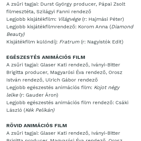
A zsűri tagjai: Durst György producer, Pápai Zsolt
filmesztéta, Szilágyi Fanni rendező
Legjobb kisjátékfilm:
Világvége
(r: Hajmási Péter)
Legjobb kisjátékfilmrendező: Korom Anna (
Diamond
Beauty)
Kisjátékfilm különdíj:
Fratrum
(r: Nagyistók Edit)
EGÉSZESTÉS ANIMÁCIÓS FILM
A zsűri tagjai: Glaser Kati rendező, Iványi-Bitter
Brigitta producer, Magyarósi Éva rendező, Orosz
István rendező, Ulrich Gábor rendező
Legjobb egészestés animációs film:
Kojot négy
lelke
(r: Gauder Áron)
Legjobb egészestés animációs film rendező: Csáki
László (
Kék Pelikán)
RÖVID ANIMÁCIÓS FILM
A zsűri tagjai: Glaser Kati rendező, Iványi-Bitter
Brigitta producer, Magyarósi Éva rendező, Orosz