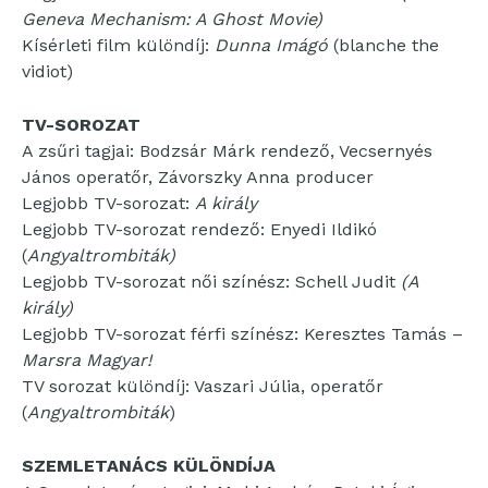
Geneva Mechanism: A Ghost Movie)
Kísérleti film különdíj:
Dunna Imágó
(blanche the
vidiot)
TV-SOROZAT
A zsűri tagjai: Bodzsár Márk rendező, Vecsernyés
János operatőr, Závorszky Anna producer
Legjobb TV-sorozat:
A király
Legjobb TV-sorozat rendező: Enyedi Ildikó
(
Angyaltrombiták)
Legjobb TV-sorozat női színész: Schell Judit
(A
király)
Legjobb TV-sorozat férfi színész: Keresztes Tamás –
Marsra Magyar!
TV sorozat különdíj: Vaszari Júlia, operatőr
(
Angyaltrombiták
)
SZEMLETANÁCS KÜLÖNDÍJA