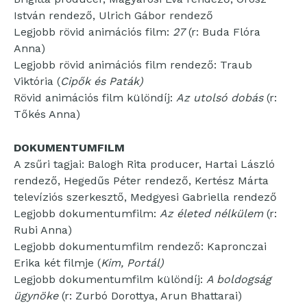
István rendező, Ulrich Gábor rendező
Legjobb rövid animációs film:
27
(r: Buda Flóra
Anna)
Legjobb rövid animációs film rendező: Traub
Viktória (
Cipők és Paták)
Rövid animációs film különdíj:
Az utolsó dobás
(r:
Tőkés Anna)
DOKUMENTUMFILM
A zsűri tagjai: Balogh Rita producer, Hartai László
rendező, Hegedűs Péter rendező, Kertész Márta
televíziós szerkesztő, Medgyesi Gabriella rendező
Legjobb dokumentumfilm:
Az életed nélkülem
(r:
Rubi Anna)
Legjobb dokumentumfilm rendező: Kapronczai
Erika két filmje (
Kim, Portál)
Legjobb dokumentumfilm különdíj:
A boldogság
ügynöke
(r: Zurbó Dorottya, Arun Bhattarai)