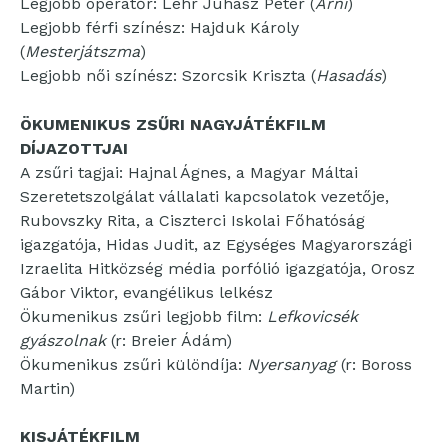
Legjobb operatőr: Lehr Juhász Péter (
Árni
)
Legjobb férfi színész: Hajduk Károly
(
Mesterjátszma
)
Legjobb női színész: Szorcsik Kriszta (
Hasadás
)
ÖKUMENIKUS ZSŰRI NAGYJÁTÉKFILM
DÍJAZOTTJAI
A zsűri tagjai: Hajnal Ágnes, a Magyar Máltai
Szeretetszolgálat vállalati kapcsolatok vezetője,
Rubovszky Rita, a Ciszterci Iskolai Főhatóság
igazgatója, Hidas Judit, az Egységes Magyarországi
Izraelita Hitközség média porfólió igazgatója, Orosz
Gábor Viktor, evangélikus lelkész
Ökumenikus zsűri legjobb film:
Lefkovicsék
gyászolnak
(r: Breier Ádám)
Ökumenikus zsűri különdíja:
Nyersanyag
(r: Boross
Martin)
KISJÁTÉKFILM