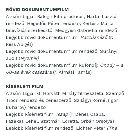
RÖVID DOKUMENTUMFILM
A zsűri tagjai: Balogh Rita producer, Hartai László
rendező, Hegedűs Péter rendező, Kertész Márta
televíziós szerkesztő, Medgyesi Gabriella rendező
Legjobb rövid dokumentumfilm:
Háztűznéző
(r:
Ress Abigél)
Legjobb rövid dokumentumfilm rendező: Surányi
Judit (
Nyomik)
Legjobb rövid dokumentumfilm különdíj:
Ónody – a
60-as évek császára
(r: Almási Tamás)
KÍSÉRLETI FILM
A zsűri tagjai: G. Horváth Mihály filmesztéta, Szemző
Tibor rendező és zeneszerző, Szilágyi Kornél (Igor
Buharov) rendező
Legjobb kísérleti film:
Iszap
(r: Dénes Csaba,
Fazekas Lehel, Szatmári Loretta, Orbán Orsolya)
Legjobb kísérleti film rendező: Lichter Péter
(The