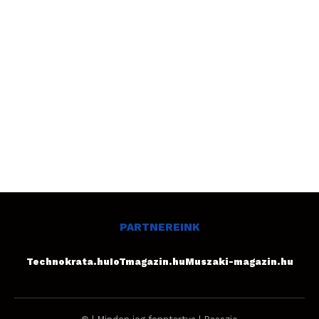
PARTNEREINK
Technokrata.hu
IoTmagazin.hu
Muszaki-magazin.hu