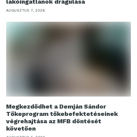
lakóingatlanok drágulása
AUGUSZTUS 7, 2026
Megkezdődhet a Demján Sándor
Tőkeprogram tőkebefektetéseinek
végrehajtása az MFB döntését
követően