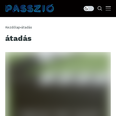
Kezdőlap
átadás
átadás