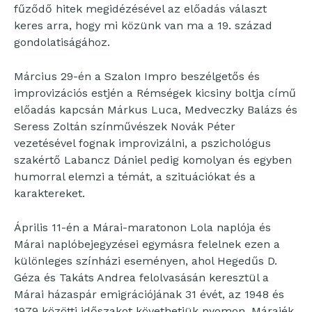
fűződő hitek megidézésével az előadás választ
keres arra, hogy mi közünk van ma a 19. század
gondolatiságához.
Március 29-én a Szalon Impro beszélgetős és
improvizációs estjén a Rémségek kicsiny boltja című
előadás kapcsán Márkus Luca, Medveczky Balázs és
Seress Zoltán színművészek Novák Péter
vezetésével fognak improvizálni, a pszichológus
szakértő Labancz Dániel pedig komolyan és egyben
humorral elemzi a témát, a szituációkat és a
karaktereket.
Április 11-én a Márai-maratonon Lola naplója és
Márai naplóbejegyzései egymásra felelnek ezen a
különleges színházi eseményen, ahol Hegedűs D.
Géza és Takáts Andrea felolvasásán keresztül a
Márai házaspár emigrációjának 31 évét, az 1948 és
1979 közötti időszakot követhetjük nyomon. Máraiék