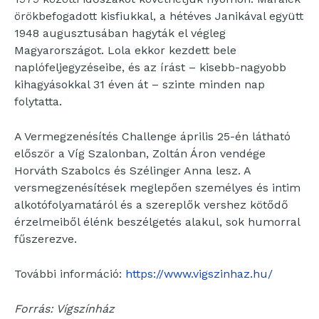
örökbefogadott kisfiukkal, a hétéves Janikával együtt
1948 augusztusában hagyták el végleg
Magyarországot. Lola ekkor kezdett bele
naplófeljegyzéseibe, és az írást – kisebb-nagyobb
kihagyásokkal 31 éven át – szinte minden nap
folytatta.
A Vermegzenésítés Challenge április 25-én látható
először a Víg Szalonban, Zoltán Áron vendége
Horváth Szabolcs és Szélinger Anna lesz. A
versmegzenésítések meglepően személyes és intim
alkotófolyamatáról és a szereplők vershez kötődő
érzelmeiből élénk beszélgetés alakul, sok humorral
fűszerezve.
További információ:
https://www.vigszinhaz.hu/
Forrás: Vígszínház