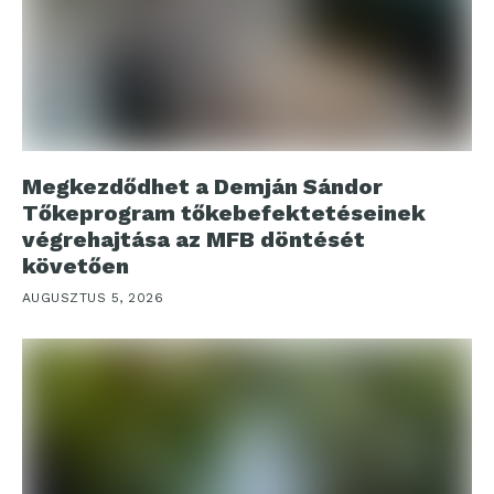
Megkezdődhet a Demján Sándor
Tőkeprogram tőkebefektetéseinek
végrehajtása az MFB döntését
követően
AUGUSZTUS 5, 2026