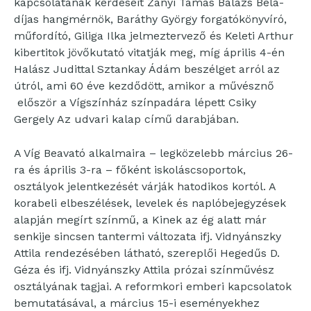
kapcsolatának kérdéseit Zányi Tamás Balázs Béla-
díjas hangmérnök, Baráthy György forgatókönyvíró,
műfordító, Giliga Ilka jelmeztervező és Keleti Arthur
kibertitok jövőkutató vitatják meg, míg április 4-én
Halász Judittal Sztankay Ádám beszélget arról az
útról, ami 60 éve kezdődött, amikor a művésznő
először a Vígszínház színpadára lépett Csiky
Gergely Az udvari kalap című darabjában.
A Víg Beavató alkalmaira – legközelebb március 26-
ra és április 3-ra – főként iskoláscsoportok,
osztályok jelentkezését várják hatodikos kortól. A
korabeli elbeszélések, levelek és naplóbejegyzések
alapján megírt színmű, a Kinek az ég alatt már
senkije sincsen tantermi változata ifj. Vidnyánszky
Attila rendezésében látható, szereplői Hegedűs D.
Géza és ifj. Vidnyánszky Attila prózai színművész
osztályának tagjai. A reformkori emberi kapcsolatok
bemutatásával, a március 15-i eseményekhez