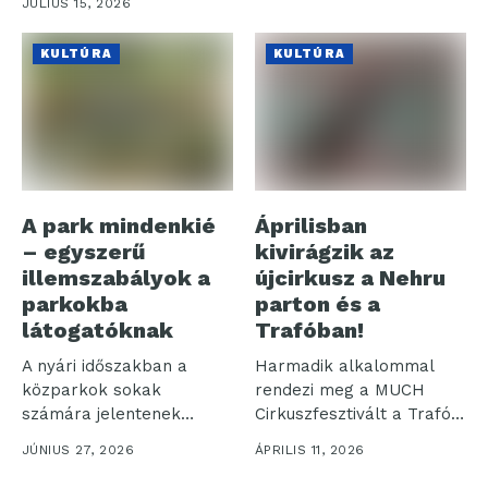
JÚLIUS 15, 2026
kialakított,
professzionális...
KULTÚRA
KULTÚRA
A park mindenkié
Áprilisban
– egyszerű
kivirágzik az
illemszabályok a
újcirkusz a Nehru
parkokba
parton és a
látogatóknak
Trafóban!
A nyári időszakban a
Harmadik alkalommal
közparkok sokak
rendezi meg a MUCH
számára jelentenek
Cirkuszfesztivált a Trafó a
kikapcsolódást,
OneTwoMany Collective...
JÚNIUS 27, 2026
ÁPRILIS 11, 2026
feltöltődést és
közösségi...