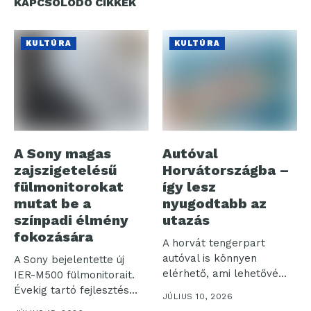
KAPCSOLÓDÓ CIKKEK
KULTÚRA
KULTÚRA
A Sony magas
Autóval
zajszigetelésű
Horvátországba –
fülmonitorokat
így lesz
mutat be a
nyugodtabb az
színpadi élmény
utazás
fokozására
A horvát tengerpart
autóval is könnyen
A Sony bejelentette új
elérhető, ami lehetővé
IER-M500 fülmonitorait.
teszi, hogy saját...
Évekig tartó fejlesztés
JÚLIUS 10, 2026
eredményeként