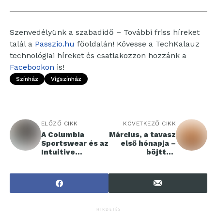
Szenvedélyünk a szabadidő – További friss híreket
talál a
Passzio.hu
főoldalán! Kövesse a TechKalauz
technológiai híreket és csatlakozzon hozzánk a
Facebookon
is!
Színház
Vígszínház
ELŐZŐ CIKK
KÖVETKEZŐ CIKK
A Columbia
Március, a tavasz
Sportswear és az
első hónapja –
Intuitive
böjttel,
Machines
egészséges
bővítette
táplálkozással,
tudományos
életvezetési
partnerségét az
tanácsadással
újabb Hold-
misszióval
HIRDETÉS