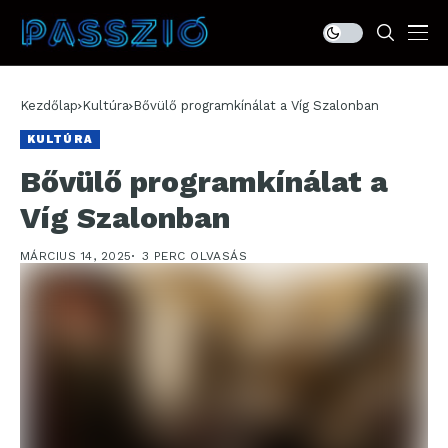
Kezdőlap
Kultúra
Bővülő programkínálat a Víg Szalonban
KULTÚRA
Bővülő programkínálat a
Víg Szalonban
MÁRCIUS 14, 2025
3 PERC OLVASÁS