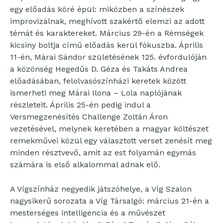
egy előadás köré épül: miközben a színészek
improvizálnak, meghívott szakértő elemzi az adott
témát és karaktereket. Március 29-én a Rémségek
kicsiny boltja című előadás kerül fókuszba. Április
11-én, Márai Sándor születésének 125. évfordulóján
a közönség Hegedűs D. Géza és Takáts Andrea
előadásában, felolvasószínházi keretek között
ismerheti meg Márai Ilona – Lola naplójának
részleteit. Április 25-én pedig indul a
Versmegzenésítés Challenge Zoltán Áron
vezetésével, melynek keretében a magyar költészet
remekművei közül egy választott verset zenésít meg
minden résztvevő, amit az est folyamán egymás
számára is első alkalommal adnak elő.
A Vígszínház negyedik játszóhelye, a Víg Szalon
nagysikerű sorozata a Víg Társalgó: március 21-én a
mesterséges intelligencia és a művészet