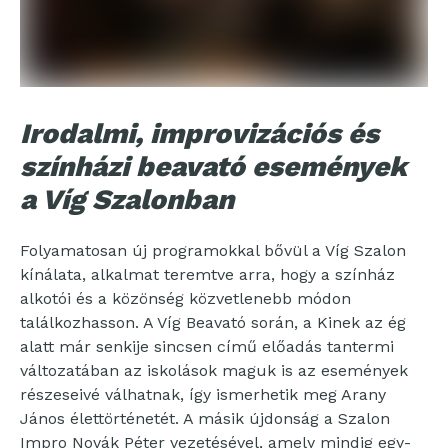
Irodalmi, improvizációs és
színházi beavató események
a Víg Szalonban
Folyamatosan új programokkal bővül a Víg Szalon
kínálata, alkalmat teremtve arra, hogy a színház
alkotói és a közönség közvetlenebb módon
találkozhasson. A Víg Beavató során, a Kinek az ég
alatt már senkije sincsen című előadás tantermi
változatában az iskolások maguk is az események
részeseivé válhatnak, így ismerhetik meg Arany
János élettörténetét. A másik újdonság a Szalon
Impro Novák Péter vezetésével, amely mindig egy-