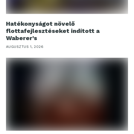
Hatékonyságot növelő
flottafejlesztéseket indított a
Waberer’s
AUGUSZTUS 1, 2026