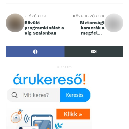
ELŐZŐ CIKK
KÖVETKEZŐ CIKK
Bővülő
Biztonsági
programkínálat a
kamerák a
Víg Szalonban
megfelelő
védelem
érdekében
HIRDETÉS