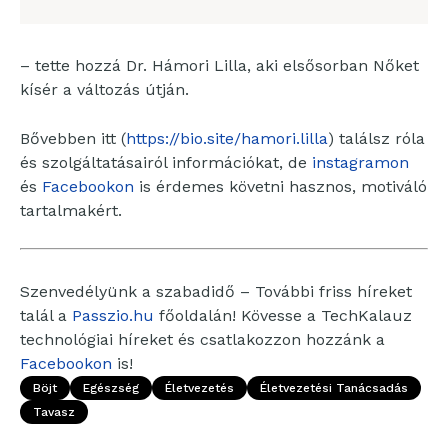
– tette hozzá Dr. Hámori Lilla, aki elsősorban Nőket
kísér a változás útján.
Bővebben itt (
https://bio.site/hamori.lilla
) találsz róla
és szolgáltatásairól információkat, de
instagramon
és
Facebookon
is érdemes követni hasznos, motiváló
tartalmakért.
Szenvedélyünk a szabadidő – További friss híreket
talál a
Passzio.hu
főoldalán! Kövesse a TechKalauz
technológiai híreket és csatlakozzon hozzánk a
Facebookon
is!
Böjt
Egészség
Életvezetés
Életvezetési Tanácsadás
Tavasz