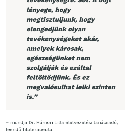
tevékenységre. Sőt. A böjt
lényege, hogy
megtisztuljunk, hogy
elengedjünk olyan
tevékenységeket akár,
amelyek károsak,
egészségünket nem
szolgálják és ezáltal
feltöltődjünk. És ez
megvalósulhat lelki szinten
is.”
– mondja Dr. Hámori Lilla életvezetési tanácsadó,
leendő fitoterapeuta.