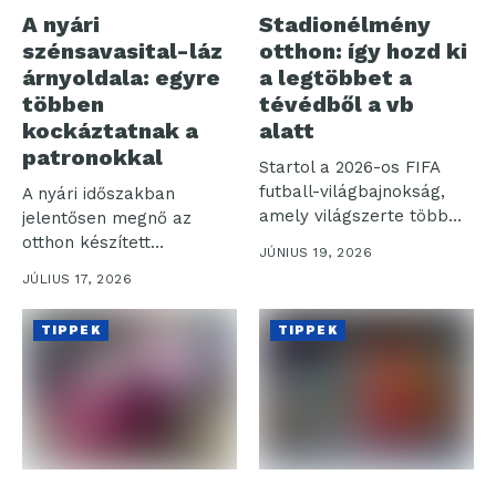
A nyári
Stadionélmény
szénsavasital-láz
otthon: így hozd ki
árnyoldala: egyre
a legtöbbet a
többen
tévédből a vb
kockáztatnak a
alatt
patronokkal
Startol a 2026-os FIFA
futball-világbajnokság,
A nyári időszakban
amely világszerte több
jelentősen megnő az
milliárd nézőt vonz a...
otthon készített
JÚNIUS 19, 2026
szénsavas italok iránti
JÚLIUS 17, 2026
igény,...
TIPPEK
TIPPEK