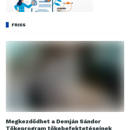
FRISS
Megkezdődhet a Demján Sándor
Tőkeprogram tőkebefektetéseinek