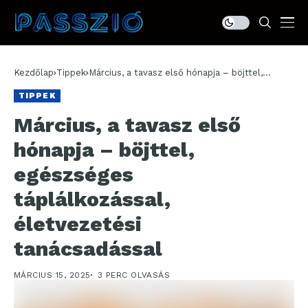
Kezdőlap
Tippek
Március, a tavasz első hónapja – böjttel,
egészséges táplálkozással, életvezetési
TIPPEK
tanácsadással
Március, a tavasz első
hónapja – böjttel,
egészséges
táplálkozással,
életvezetési
tanácsadással
MÁRCIUS 15, 2025
3 PERC OLVASÁS