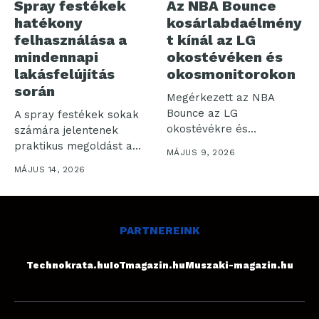
Spray festékek
Az NBA Bounce
hatékony
kosárlabdaélmény
felhasználása a
t kínál az LG
mindennapi
okostévéken és
lakásfelújítás
okosmonitorokon
során
Megérkezett az NBA
Bounce az LG
A spray festékek sokak
okostévékre és
számára jelentenek
okosmonitorokra: az LG
praktikus megoldást a
MÁJUS 9, 2026
Electronics...
lakásfelújítás során. Bár...
MÁJUS 14, 2026
PARTNEREINK
Technokrata.hu
IoTmagazin.hu
Muszaki-magazin.hu