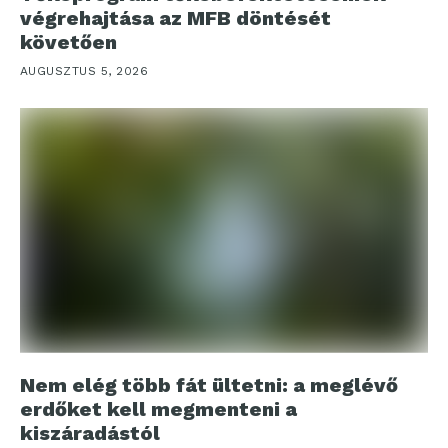
végrehajtása az MFB döntését
követően
AUGUSZTUS 5, 2026
Nem elég több fát ültetni: a meglévő
erdőket kell megmenteni a
kiszáradástól