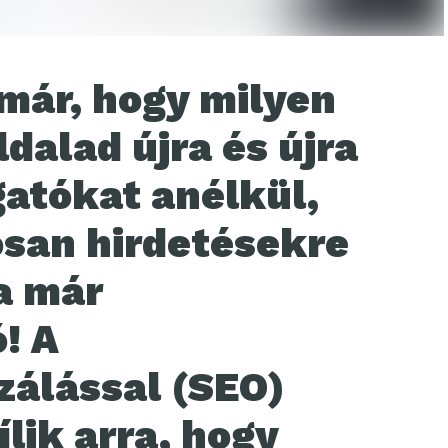
 már, hogy milyen
dalad újra és újra
gatókat anélkül,
san hirdetésekre
a már
! A
zálással (SEO)
lik arra, hogy