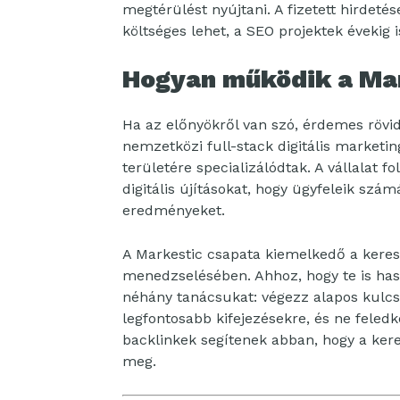
megtérülést nyújtani. A fizetett hirdet
költséges lehet, a SEO projektek évekig i
Hogyan működik a Mar
Ha az előnyökről van szó, érdemes rövid
nemzetközi full-stack digitális marketi
területére specializálódtak. A vállalat f
digitális újításokat, hogy ügyfeleik szá
eredményeket.
A Markestic csapata kiemelkedő a keres
menedzselésében. Ahhoz, hogy te is ha
néhány tanácsukat: végezz alapos kulcss
legfontosabb kifejezésekre, és ne feled
backlinkek segítenek abban, hogy a ke
meg.