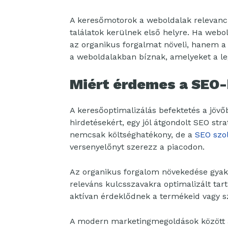
A keresőmotorok a weboldalak relevanciá
találatok kerülnek első helyre. Ha web
az organikus forgalmat növeli, hanem a
a weboldalakban bíznak, amelyeket a leg
Miért érdemes a SEO-
A keresőoptimalizálás befektetés a jövőb
hirdetésekért, egy jól átgondolt SEO str
nemcsak költséghatékony, de a
SEO szol
versenyelőnyt szerezz a piacodon.
Az organikus forgalom növekedése gyakr
releváns kulcsszavakra optimalizált tar
aktívan érdeklődnek a termékeid vagy sz
A modern marketingmegoldások között 