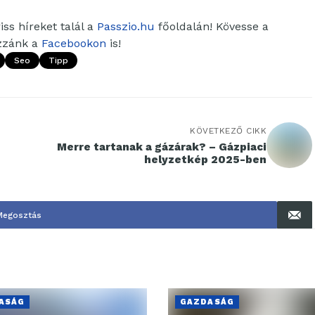
ss híreket talál a
Passzio.hu
főoldalán! Kövesse a
ozzánk a
Facebookon
is!
Seo
Tipp
KÖVETKEZŐ CIKK
Merre tartanak a gázárak? – Gázpiaci
helyzetkép 2025-ben
Megosztás
ASÁG
GAZDASÁG