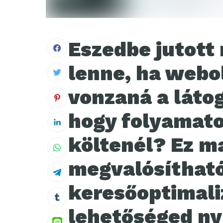
Eszedbe jutott
lenne, ha webol
vonzaná a láto
hogy folyamato
költenél? Ez m
megvalósítható
keresőoptimali
lehetőséged nyí