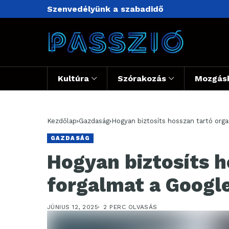
Szenvedélyünk a szabadidő
Kultúra
Szórakozás
Mozgás
Kezdőlap
Gazdaság
Hogyan biztosíts hosszan tartó org
GAZDASÁG
Hogyan biztosíts h
forgalmat a Googl
JÚNIUS 12, 2025
2 PERC OLVASÁS