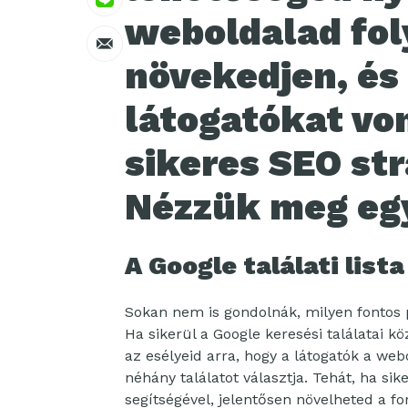
weboldalad fo
növekedjen, és
látogatókat vo
sikeres SEO st
Nézzük meg eg
A Google találati lista
Sokan nem is gondolnák, milyen fontos p
Ha sikerül a Google keresési találatai
az esélyeid arra, hogy a látogatók a web
néhány találatot választja. Tehát, ha si
segítségével, jelentősen növelheted a f