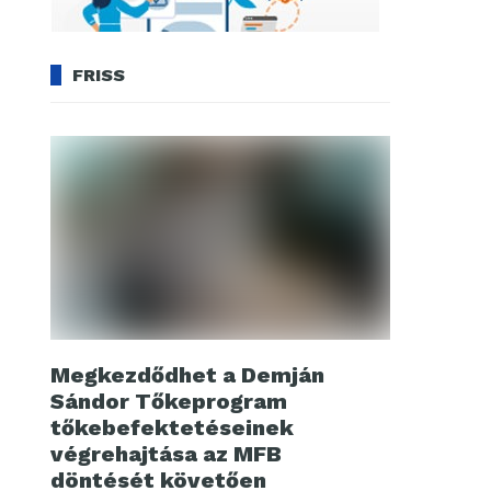
FRISS
Megkezdődhet a Demján
Sándor Tőkeprogram
tőkebefektetéseinek
végrehajtása az MFB
döntését követően