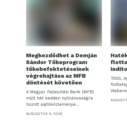
Megkezdődhet a Demján
Haték
Sándor Tőkeprogram
flott
tőkebefektetéseinek
indít
végrehajtása az MFB
Több, e
döntését követően
flottafe
Waberer
A Magyar Fejlesztési Bank (MFB)
az...
múlt hét kedden nyilvánosságra
AUGUSZT
hozott sajtóközleménye
értelmében...
AUGUSZTUS 5, 2026