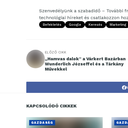
Szenvedélyünk a szabadidő – További fri
technológiai híreket és csatlakozzon h
Befektetés
Google
Keresés
Marketing
ELŐZŐ CIKK
„Hamvas dalok” a Várkert Bazárban
Wunderlich Józseffel és a Tárkány
Művekkel
KAPCSOLÓDÓ CIKKEK
GAZDASÁG
GAZD