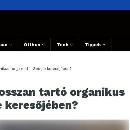
ban
Otthon
Tech
Tippek
anikus forgalmat a Google keresőjében?
osszan tartó organikus
e keresőjében?