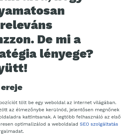
lyamatosan
 releváns
nzzon. De mi a
ratégia lényege?
yütt!
 ereje
ozíciót tölt be egy weboldal az internet világában.
 között az élmezőnybe kerülnöd, jelentősen megnőnek
oldaladra kattintsanak. A legtöbb felhasználó az első
keresen optimalizálod a weboldalad
SEO szolgáltatás
orgalmadat.