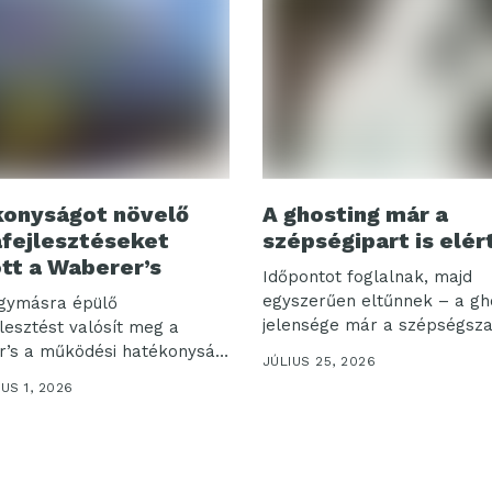
onyságot növelő
A ghosting már a
afejlesztéseket
szépségipart is elér
ott a Waberer’s
Időpontot foglalnak, majd
egyszerűen eltűnnek – a gh
gymásra épülő
jelensége már a szépségszal
jlesztést valósít meg a
’s a működési hatékonyság,
JÚLIUS 25, 2026
US 1, 2026