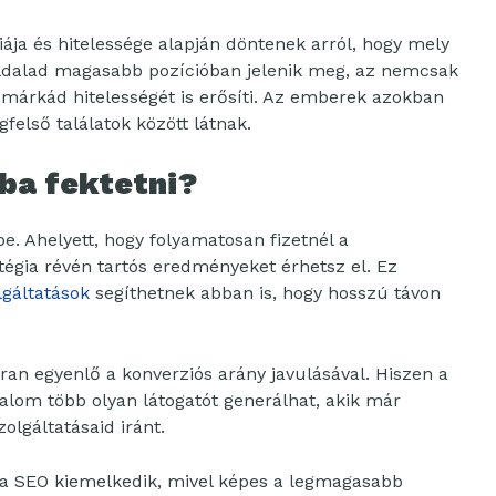
ja és hitelessége alapján döntenek arról, hogy mely
oldalad magasabb pozícióban jelenik meg, az nemcsak
 márkád hitelességét is erősíti. Az emberek azokban
felső találatok között látnak.
ba fektetni?
e. Ahelyett, hogy folyamatosan fizetnél a
atégia révén tartós eredményeket érhetsz el. Ez
gáltatások
segíthetnek abban is, hogy hosszú távon
an egyenlő a konverziós arány javulásával. Hiszen a
talom több olyan látogatót generálhat, akik már
olgáltatásaid iránt.
a SEO kiemelkedik, mivel képes a legmagasabb