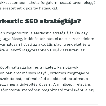
ésekkel szemben, ahol a forgalom hosszú távon eléggé
s éreztethetik pozitív hatásukat.
kestic SEO stratégiája?
en megemlíteni a Markestic stratégiáját. Ők egy
ng ügynökség, különös tekintettel az e-kereskedelem
olyamatosan figyeli az aktuális piaci trendeket és a
mára a lehető leggyorsabban tudják szállítani az
őoptimalizálásban és a fizetett kampányok
sonlóan eredményes legyél, érdemes megfogadni
zókutatást, optimalizáld az oldalad tartalmát a
kezz meg a linképítésről sem. A minőségi, releváns
resőmotorok szemében megbízható forrásként jelenj