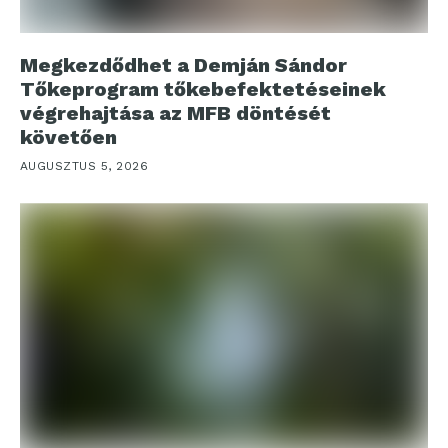
Megkezdődhet a Demján Sándor
Tőkeprogram tőkebefektetéseinek
végrehajtása az MFB döntését
követően
AUGUSZTUS 5, 2026