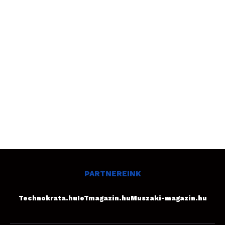
PARTNEREINK
Technokrata.hu
IoTmagazin.hu
Muszaki-magazin.hu