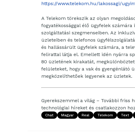
https://www.telekom.hu/lakossagi/ugyint
A Telekom törekszik az olyan megoldáso
fogyatékossággal élő ügyfelek számára i
szolgáltatási szegmenseiben. Az inkluziv
üzleteiben és telefonos ügyfélszolgálatá
és hallássárült ügyfelek számára, a tel
felirattal látja el. Emellett idén nyárra
80 üzletének kirakatát, megkülönböztetve
felületeket, hogy a vak és gyengénlátó 
megközelíthetőek legyenek az üzletek.
Gyerekszemmel a világ – További friss hí
technológiai híreket és csatlakozzon h
Chat
Magyar
Real
Telekom
Text