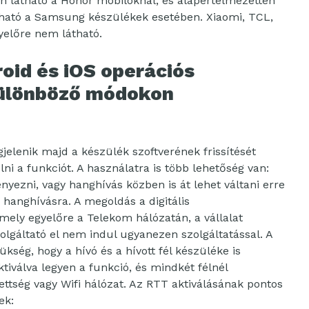
n látható a Honor mobiloknál; és alapértelmezetten
lható a Samsung készülékek esetében. Xiaomi, TCL,
yelőre nem látható.
oid és iOS operációs
különböző módokon
lenik majd a készülék szoftverének frissítését
ni a funkciót. A használatra is több lehetőség van:
nyezni, vagy hanghívás közben is át lehet váltani erre
ni hanghívásra. A megoldás a digitális
mely egyelőre a Telekom hálózatán, a vállalat
zolgáltató el nem indul ugyanezen szolgáltatással. A
ség, hogy a hívó és a hívott fél készüléke is
tiválva legyen a funkció, és mindkét félnél
ttség vagy Wifi hálózat. Az RTT aktiválásának pontos
ek: