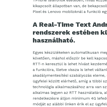
TPhone telefonok esetében; hívás közbe
kikapcsolt állapotban van, de bekapcso
Pixel és Lenovo mobiloknál a funkció eg
A Real-Time Text Andr
rendszerek estében 
használható.
Egyes készülékeken automatikusan megje
követően, máshol először be kell kapcsol
RTT-n keresztül is lehet hívást kezdemé
a funkcióra, illetve vissza is lehet válta
akadálymentesítési szabályozás eleme, 
ügyfelei között elérhető, amíg a többi s
technológia alkalmazásához arra van szük
alkalmas legyen az RTT használatára, ak
rendelkezésre álljon minimum 4G lefede
módját az alábbi linken érik el az ügyfel