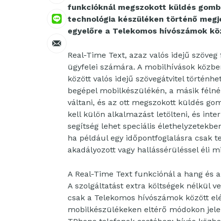
funkcióknál megszokott küldés gombra
technológia készüléken történő megj
egyelőre a Telekomos hívószámok köz
Real-Time Text, azaz valós idejű szöveg
ügyfelei számára. A mobilhívások közben 
között valós idejű szövegátvitel történhe
begépel mobilkészülékén, a másik félnél
váltani, és az ott megszokott küldés go
kell külön alkalmazást letölteni, és int
segítség lehet speciális élethelyzetek
ha például egy időpontfoglalásra csak 
akadályozott vagy hallássérüléssel éli m
A Real-Time Text funkciónál a hang és a 
A szolgáltatást extra költségek nélkül 
csak a Telekomos hívószámok között elé
mobilkészülékeken eltérő módokon jele