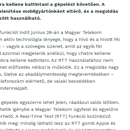
 kellene kattintani a gépelést követően. A
elenítése mobilgyártónként eltérő, és a megoldás
ött használható.
 funkciót indít június 28-án a Magyar Telekom
aktív technológia lényege, hogy a hívó és a hívott fél
t – vagyis a szöveges üzenet, amit az egyik fél
 azonnal megjelenik anélkül, hogy chatre kellene
mbra kellene kattintani. Az RTT használatához nem
ernet előfizetés nélkül is működik. Ez a megoldás nagy
ben, illetve az akadálymentesség megteremtésében –
telefonszám elérhető, de valaki beszédében
indennapjait.
gépelés egyszerre lehet jelen, ráadásul valós időben.
vehetik igénybe a Magyar Telekom ügyfelei és egyelőre
rhető. A Real-Time Text (RTT) funkció különböző
nik meg: mindig látható lesz az RTT gomb Apple és