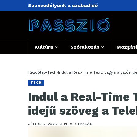
Szenvedélyünk a szabadidő
Kultúra
Szórakozás
Mozgás
Kezdőlap
Tech
Indul a Real-Time Text, vagyis a valós i
TECH
Indul a Real-Time T
idejű szöveg a Tel
JÚLIUS 5, 2025
3 PERC OLVASÁS