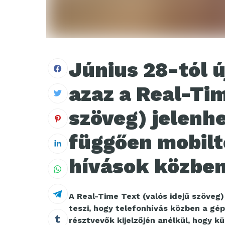
Június 28-tól ú
azaz a Real-Tim
szöveg) jelenh
függően mobilt
hívások közben
A Real-Time Text (valós idejű szöveg
teszi, hogy telefonhívás közben a gé
résztvevők kijelzőjén anélkül, hogy k