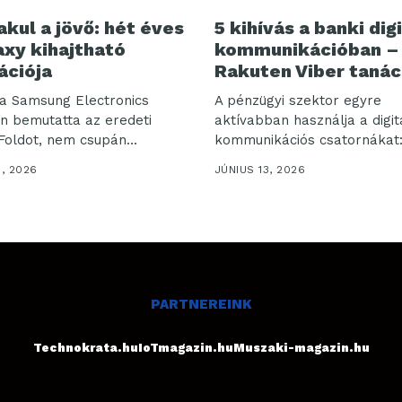
akul a jövő: hét éves
5 kihívás a banki digi
axy kihajtható
kommunikációban –
ációja
Rakuten Viber tanác
a Samsung Electronics
A pénzügyi szektor egyre
n bemutatta az eredeti
aktívabban használja a digit
Foldot, nem csupán...
kommunikációs csatornákat:
Rakuten...
3, 2026
JÚNIUS 13, 2026
PARTNEREINK
Technokrata.hu
IoTmagazin.hu
Muszaki-magazin.hu