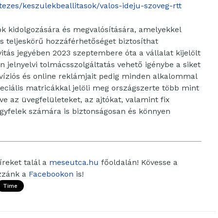
ezes/keszulekbeallitasok/valos-ideju-szoveg-rtt
k kidolgozására és megvalósítására, amelyekkel
s teljeskörű hozzáférhetőséget biztosíthat
itás jegyében 2023 szeptembere óta a vállalat kijelölt
n jelnyelvi tolmácsszolgáltatás vehető igénybe a siket
evíziós és online reklámjait pedig minden alkalommal
 speciális matricákkal jelöli meg országszerte több mint
 az üvegfelületeket, az ajtókat, valamint fix
ügyfelek számára is biztonságosan és könnyen
reket talál a
meseutca.hu
főoldalán! Kövesse a
ozzánk a
Facebookon
is!
Time