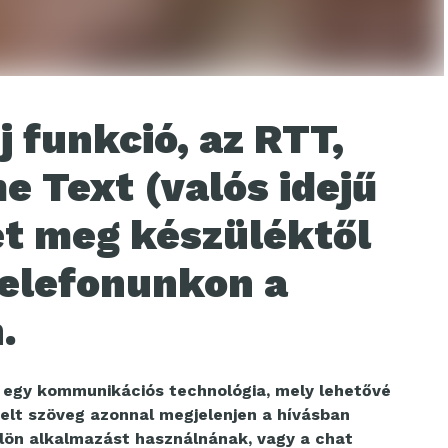
j funkció, az RTT,
e Text (valós idejű
et meg készüléktől
elefonunkon a
.
) egy kommunikációs technológia, mely lehetővé
pelt szöveg azonnal megjelenjen a hívásban
ülön alkalmazást használnának, vagy a chat