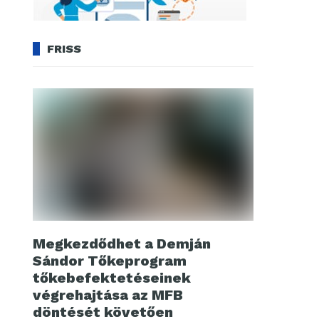
FRISS
Megkezdődhet a Demján
Sándor Tőkeprogram
tőkebefektetéseinek
végrehajtása az MFB
döntését követően