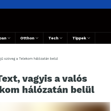
ban
Otthon
Tech
Tippek
dejű szöveg a Telekom hálózatán belül
ext, vagyis a valós
ekom hálózatán belül