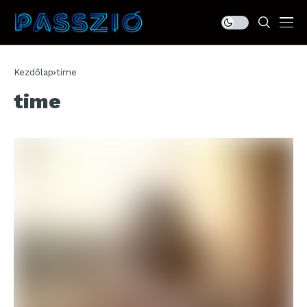
Kezdőlap
time
time