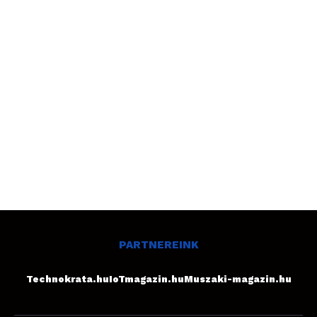
PARTNEREINK
Technokrata.hu
IoTmagazin.hu
Muszaki-magazin.hu