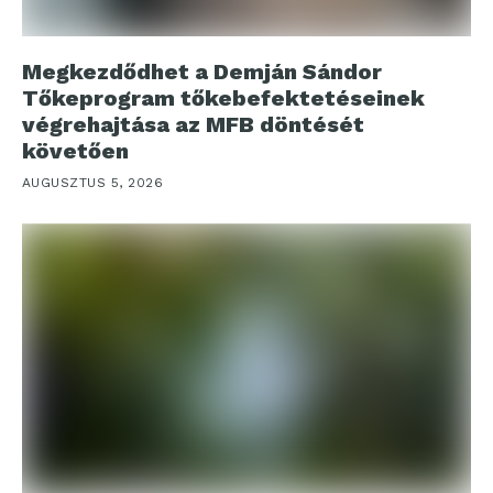
Megkezdődhet a Demján Sándor
Tőkeprogram tőkebefektetéseinek
végrehajtása az MFB döntését
követően
AUGUSZTUS 5, 2026